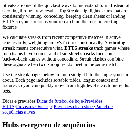
Streaks are one of the quickest ways to understand form. Instead of
scrolling through raw results, TopStreaks highlights teams that are
consistently winning, conceding, keeping clean sheets or landing
BTTS so you can focus your research on the most interesting
fixtures.
We calculate streaks from recent competitive matches in active
leagues only, weighting today's fixtures most heavily. A
winning
streak
means consecutive wins,
BTTS streaks
track games where
both teams have scored, and
clean sheet streaks
focus on
back‑to‑back games without conceding. Streak clashes combine
these signals when two strong trends meet in the same match.
Use the streak pages below to jump straight into the angle you care
about. Each page includes sortable tables, league context and
fixtures so you can quickly move from high‑level ideas to individual
bets.
Dicas e previsões:
Dicas de futebol de hoje
·
Previsões
BTTS
·
Previsões Over 2,5
·
Previsões clean sheet
·
Painel de
sequências ativas
Hubs evergreen de sequências