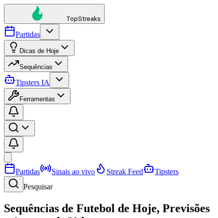
TopStreaks
Partidas
Dicas de Hoje
Sequências
Tipsters IA
Ferramentas
Partidas
Sinais ao vivo
Streak Feed
Tipsters
Pesquisar
Sequências de Futebol de Hoje, Previsões