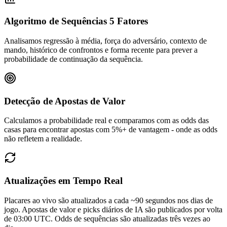
Algoritmo de Sequências 5 Fatores
Analisamos regressão à média, força do adversário, contexto de
mando, histórico de confrontos e forma recente para prever a
probabilidade de continuação da sequência.
Detecção de Apostas de Valor
Calculamos a probabilidade real e comparamos com as odds das
casas para encontrar apostas com 5%+ de vantagem - onde as odds
não refletem a realidade.
Atualizações em Tempo Real
Placares ao vivo são atualizados a cada ~90 segundos nos dias de
jogo. Apostas de valor e picks diários de IA são publicados por volta
de 03:00 UTC. Odds de sequências são atualizadas três vezes ao