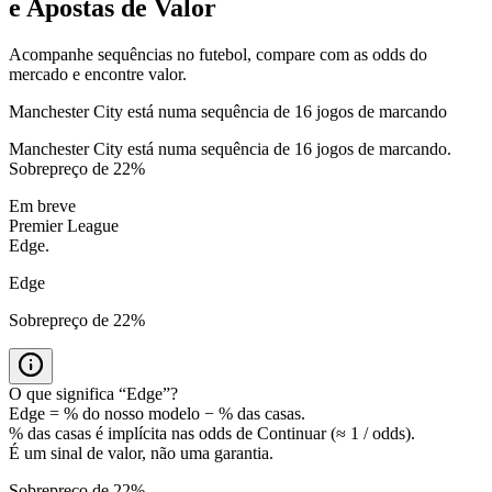
e Apostas de Valor
Acompanhe sequências no futebol, compare com as odds do
mercado e encontre valor.
Manchester City está numa sequência de 16 jogos de marcando
Manchester City está numa sequência de 16 jogos de marcando.
Sobrepreço de 22%
Em breve
Premier League
Edge.
Edge
Sobrepreço de 22%
O que significa “Edge”?
Edge = % do nosso modelo − % das casas.
% das casas é implícita nas odds de Continuar (≈ 1 / odds).
É um sinal de valor, não uma garantia.
Sobrepreço de 22%