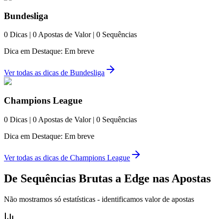
Bundesliga
0
Dicas
|
0
Apostas de Valor
|
0
Sequências
Dica em Destaque: Em breve
Ver todas as dicas de Bundesliga
Champions League
0
Dicas
|
0
Apostas de Valor
|
0
Sequências
Dica em Destaque: Em breve
Ver todas as dicas de Champions League
De Sequências Brutas a Edge nas Apostas
Não mostramos só estatísticas - identificamos valor de apostas