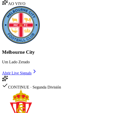
AO VIVO
Melbourne City
Um Lado Zerado
Abrir Live Signals
CONTINUE
·
Segunda División