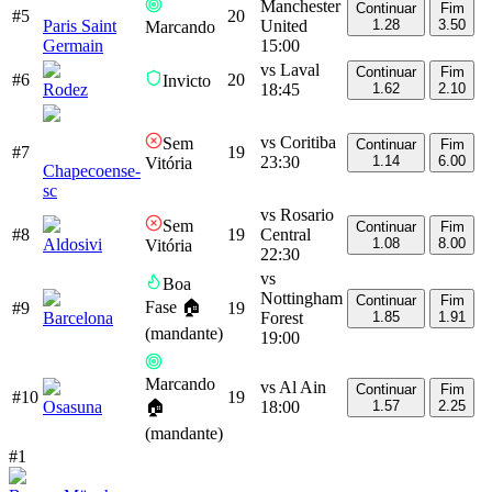
Manchester
Continuar
Fim
#
5
20
Paris Saint
United
1.28
3.50
Marcando
Germain
15:00
vs
Laval
Continuar
Fim
#
6
20
Invicto
Rodez
18:45
1.62
2.10
vs
Coritiba
Sem
Continuar
Fim
#
7
19
23:30
1.14
6.00
Vitória
Chapecoense-
sc
vs
Rosario
Sem
Continuar
Fim
#
8
19
Central
Aldosivi
1.08
8.00
Vitória
22:30
vs
Boa
Nottingham
Continuar
Fim
Fase 🏠
#
9
19
Barcelona
Forest
1.85
1.91
(mandante)
19:00
Marcando
vs
Al Ain
Continuar
Fim
#
10
19
Osasuna
🏠
18:00
1.57
2.25
(mandante)
#
1