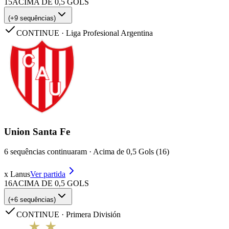
15
ACIMA DE 0,5 GOLS
(+9 sequências)
CONTINUE
·
Liga Profesional Argentina
Union Santa Fe
6 sequências continuaram · Acima de 0,5 Gols (16)
x Lanus
Ver partida
16
ACIMA DE 0,5 GOLS
(+6 sequências)
CONTINUE
·
Primera División