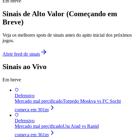
Em breve
Sinais de Alto Valor (Começando em
Breve)
Veja os melhores spots de sinais antes do apito inicial dos próximos
jogos.
Abrir feed de sinais
Sinais ao Vivo
Em breve
Defensivo
Mercado mal precificado
Torpedo Moskva vs FC Sochi
começa em 301m
Defensivo
Mercado mal precificado
Uta Arad vs Rapid
começa em 361m