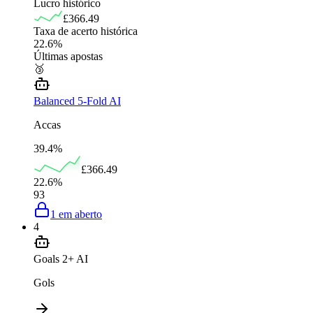
Lucro histórico
£366.49
Taxa de acerto histórica
22.6
%
Últimas apostas
🥉
Balanced 5-Fold AI
Accas
39.4
%
£366.49
22.6
%
93
1 em aberto
4
Goals 2+ AI
Gols