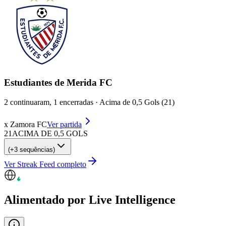
Estudiantes de Merida FC
2 continuaram, 1 encerradas · Acima de 0,5 Gols (21)
x Zamora FC
Ver partida
21
ACIMA DE 0,5 GOLS
(+3 sequências)
Ver Streak Feed completo
Alimentado por Live Intelligence