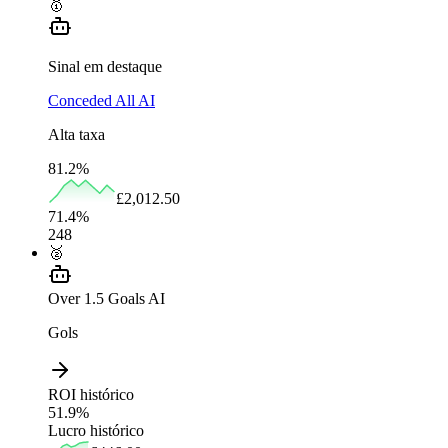
🥇
Sinal em destaque
Conceded All AI
Alta taxa
81.2
%
£2,012.50
71.4
%
248
🥈
Over 1.5 Goals AI
Gols
ROI histórico
51.9
%
Lucro histórico