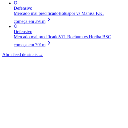
Defensivo
Mercado mal precificado
Boluspor vs Manisa F.K.
começa em 391m
Defensivo
Mercado mal precificado
VfL Bochum vs Hertha BSC
começa em 391m
Abrir feed de sinais →