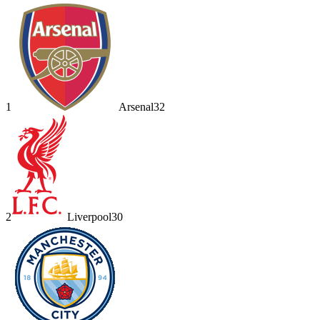
1
Arsenal
32
2
Liverpool
30