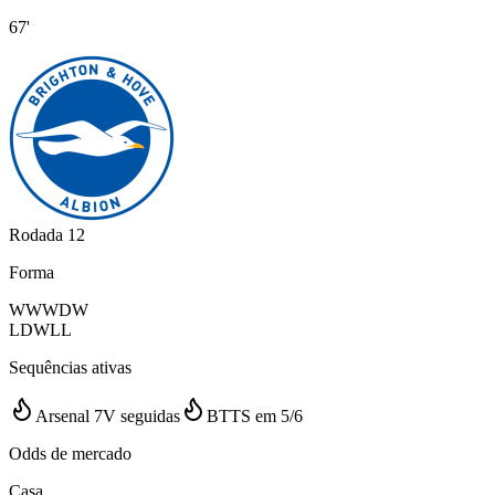
67'
Rodada 12
Forma
W
W
W
D
W
L
D
W
L
L
Sequências ativas
Arsenal 7V seguidas
BTTS em 5/6
Odds de mercado
Casa