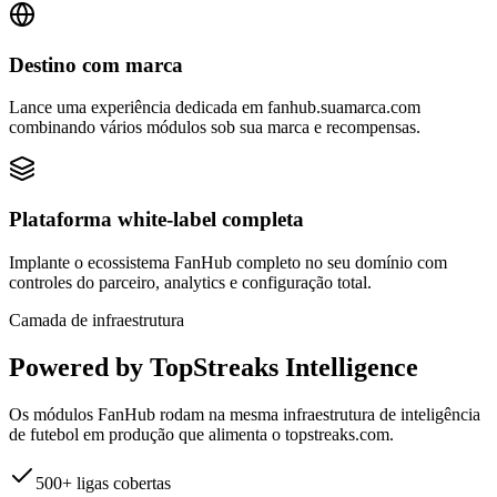
Destino com marca
Lance uma experiência dedicada em fanhub.suamarca.com
combinando vários módulos sob sua marca e recompensas.
Plataforma white-label completa
Implante o ecossistema FanHub completo no seu domínio com
controles do parceiro, analytics e configuração total.
Camada de infraestrutura
Powered by TopStreaks Intelligence
Os módulos FanHub rodam na mesma infraestrutura de inteligência
de futebol em produção que alimenta o topstreaks.com.
500+ ligas cobertas