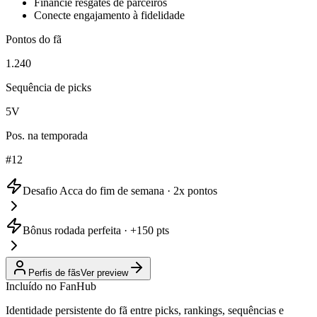
Financie resgates de parceiros
Conecte engajamento à fidelidade
Pontos do fã
1.240
Sequência de picks
5V
Pos. na temporada
#12
Desafio Acca do fim de semana · 2x pontos
Bônus rodada perfeita · +150 pts
Perfis de fãs
Ver preview
Incluído no FanHub
Identidade persistente do fã entre picks, rankings, sequências e