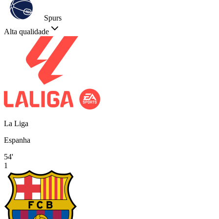
Spurs
Alta qualidade
La Liga
Espanha
54'
1