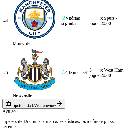
Vitórias
4
x Spurs ·
#
4
seguidas
jogos
20:00
Man City
3
x West Ham ·
#
5
Clean sheet
jogos
20:00
Newcastle
Tipsters de IA
Ver preview
Avulso
Tipsters de IA com sua marca, estatísticas, raciocínio e picks
recentes.