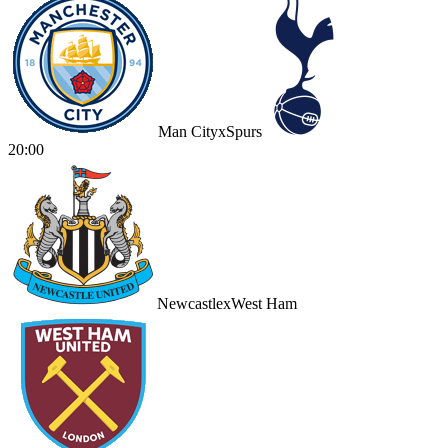
Man City
x
Spurs
20:00
Newcastle
x
West Ham