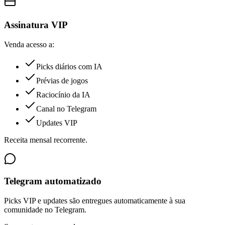
Assinatura VIP
Venda acesso a:
Picks diários com IA
Prévias de jogos
Raciocínio da IA
Canal no Telegram
Updates VIP
Receita mensal recorrente.
Telegram automatizado
Picks VIP e updates são entregues automaticamente à sua
comunidade no Telegram.