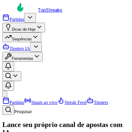
TopStreaks
Partidas
Dicas de Hoje
Sequências
Tipsters IA
Ferramentas
Partidas
Sinais ao vivo
Streak Feed
Tipsters
Pesquisar
Lance seu próprio canal de apostas com