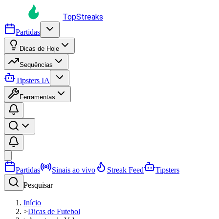
TopStreaks
Partidas
Dicas de Hoje
Sequências
Tipsters IA
Ferramentas
Partidas
Sinais ao vivo
Streak Feed
Tipsters
Pesquisar
Início
>
Dicas de Futebol