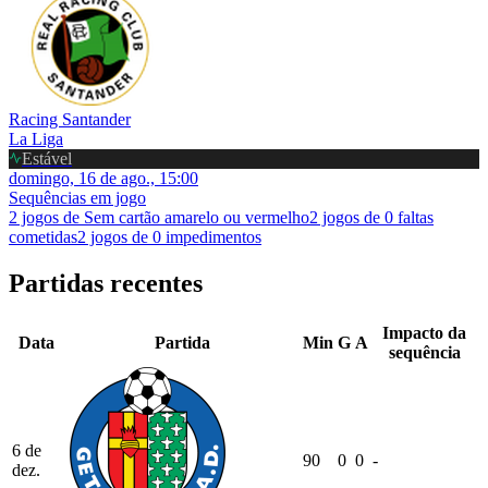
Racing Santander
La Liga
Estável
domingo, 16 de ago., 15:00
Sequências em jogo
2 jogos de Sem cartão amarelo ou vermelho
2 jogos de 0 faltas
cometidas
2 jogos de 0 impedimentos
Partidas recentes
Impacto da
Data
Partida
Min
G
A
sequência
6 de
90
0
0
-
dez.