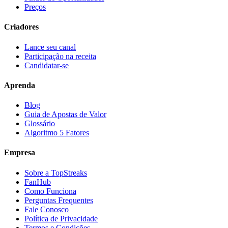
Preços
Criadores
Lance seu canal
Participação na receita
Candidatar-se
Aprenda
Blog
Guia de Apostas de Valor
Glossário
Algoritmo 5 Fatores
Empresa
Sobre a TopStreaks
FanHub
Como Funciona
Perguntas Frequentes
Fale Conosco
Política de Privacidade
Termos e Condições