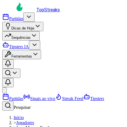
TopStreaks
Partidas
Dicas de Hoje
Sequências
Tipsters IA
Ferramentas
Partidas
Sinais ao vivo
Streak Feed
Tipsters
Pesquisar
Início
>
Jogadores