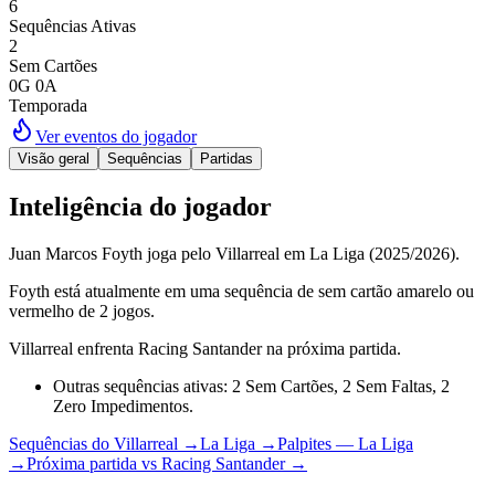
6
Sequências Ativas
2
Sem Cartões
0G 0A
Temporada
Ver eventos do jogador
Visão geral
Sequências
Partidas
Inteligência do jogador
Juan Marcos Foyth joga pelo Villarreal em La Liga (2025/2026).
Foyth está atualmente em uma sequência de sem cartão amarelo ou
vermelho de 2 jogos.
Villarreal enfrenta Racing Santander na próxima partida.
Outras sequências ativas: 2 Sem Cartões, 2 Sem Faltas, 2
Zero Impedimentos.
Sequências do Villarreal
→
La Liga
→
Palpites — La Liga
→
Próxima partida vs Racing Santander
→