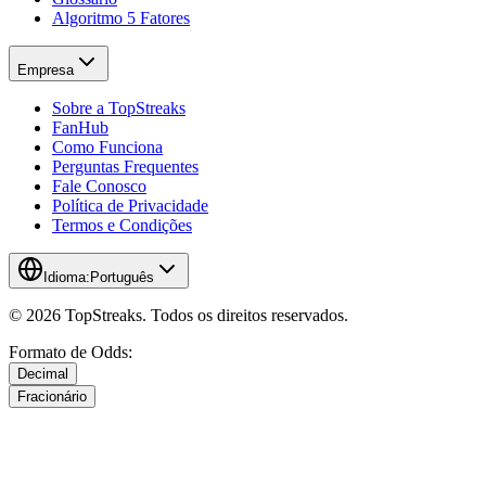
Algoritmo 5 Fatores
Empresa
Sobre a TopStreaks
FanHub
Como Funciona
Perguntas Frequentes
Fale Conosco
Política de Privacidade
Termos e Condições
Idioma:
Português
© 2026 TopStreaks. Todos os direitos reservados.
Formato de Odds:
Decimal
Fracionário