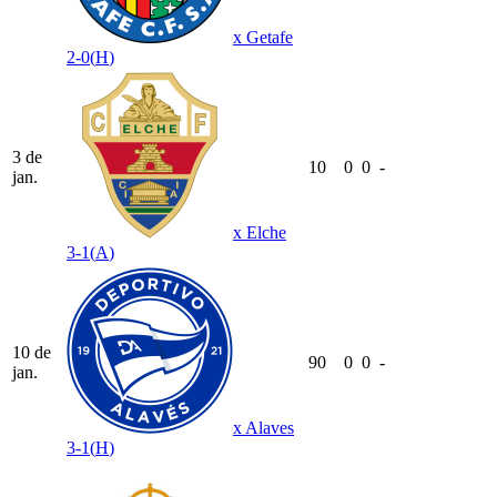
x
Getafe
2-0
(
H
)
3 de
10
0
0
-
jan.
x
Elche
3-1
(
A
)
10 de
90
0
0
-
jan.
x
Alaves
3-1
(
H
)