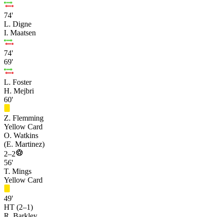
74'
L. Digne
I. Maatsen
74'
69'
L. Foster
H. Mejbri
60'
Z. Flemming
Yellow Card
O. Watkins
(E. Martinez)
2–2
56'
T. Mings
Yellow Card
49'
HT (2–1)
R. Barkley