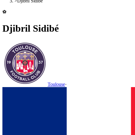
>
Djibril Sidibé
⚽
Djibril Sidibé
Toulouse
·