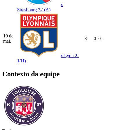
x
Strasbourg
2-1
(
A
)
10 de
8
0
0
-
mai.
x
Lyon
2-
1
(
H
)
Contexto da equipe