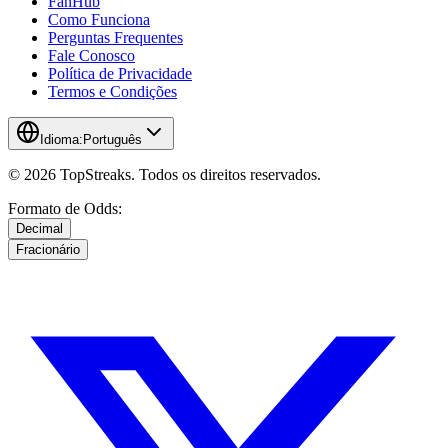
FanHub
Como Funciona
Perguntas Frequentes
Fale Conosco
Política de Privacidade
Termos e Condições
Idioma:
Português
© 2026 TopStreaks. Todos os direitos reservados.
Formato de Odds:
Decimal
Fracionário