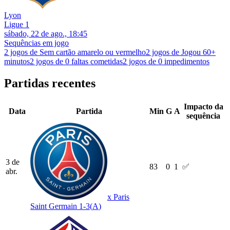
Lyon
Ligue 1
sábado, 22 de ago., 18:45
Sequências em jogo
2 jogos de Sem cartão amarelo ou vermelho
2 jogos de Jogou 60+
minutos
2 jogos de 0 faltas cometidas
2 jogos de 0 impedimentos
Partidas recentes
Impacto da
Data
Partida
Min
G
A
sequência
3 de
83
0
1
✅
abr.
x
Paris
Saint Germain
1-3
(
A
)