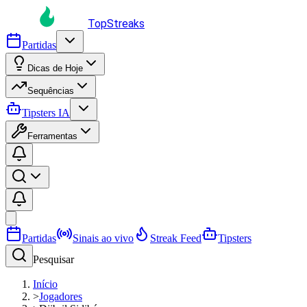
TopStreaks
Partidas
Dicas de Hoje
Sequências
Tipsters IA
Ferramentas
Partidas
Sinais ao vivo
Streak Feed
Tipsters
Pesquisar
Início
>
Jogadores