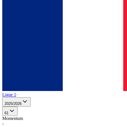
Ligue 1
·
2025/2026
61
Momentum
-