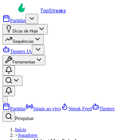
TopStreaks
Partidas
Dicas de Hoje
Sequências
Tipsters IA
Ferramentas
Partidas
Sinais ao vivo
Streak Feed
Tipsters
Pesquisar
Início
>
Jogadores