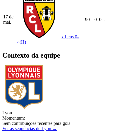
17 de
90
0
0
-
mai.
x
Lens
0-
4
(
H
)
Contexto da equipe
Lyon
Momentum:
Sem contribuições recentes para gols
Ver as sequências de Lyon →