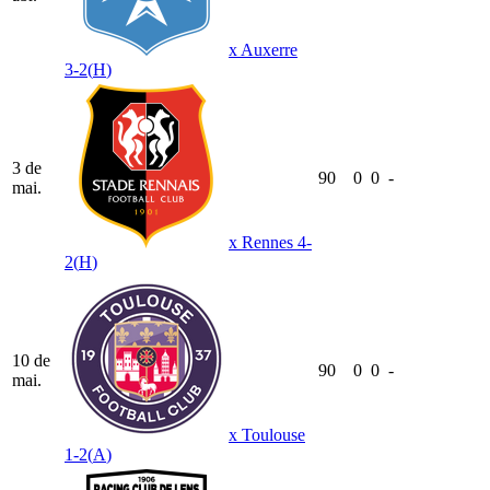
x
Auxerre
3-2
(
H
)
3 de
90
0
0
-
mai.
x
Rennes
4-
2
(
H
)
10 de
90
0
0
-
mai.
x
Toulouse
1-2
(
A
)