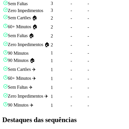
3
-
-
Sem Faltas
3
-
-
Zero Impedimentos
Sem Cartões 🏠
2
-
-
60+ Minutos 🏠
2
-
-
Sem Faltas 🏠
2
-
-
Zero Impedimentos 🏠
2
-
-
1
-
-
90 Minutos
90 Minutos 🏠
1
-
-
Sem Cartões ✈️
1
-
-
60+ Minutos ✈️
1
-
-
Sem Faltas ✈️
1
-
-
Zero Impedimentos ✈️
1
-
-
90 Minutos ✈️
1
-
-
Destaques das sequências