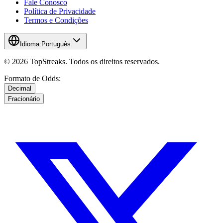
Fale Conosco
Política de Privacidade
Termos e Condições
Idioma:
Português
© 2026 TopStreaks. Todos os direitos reservados.
Formato de Odds:
Decimal
Fracionário