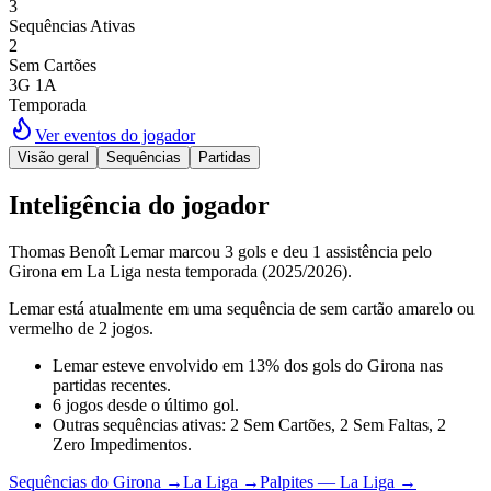
3
Sequências Ativas
2
Sem Cartões
3G 1A
Temporada
Ver eventos do jogador
Visão geral
Sequências
Partidas
Inteligência do jogador
Thomas Benoît Lemar marcou 3 gols e deu 1 assistência pelo
Girona em La Liga nesta temporada (2025/2026).
Lemar está atualmente em uma sequência de sem cartão amarelo ou
vermelho de 2 jogos.
Lemar esteve envolvido em 13% dos gols do Girona nas
partidas recentes.
6 jogos desde o último gol.
Outras sequências ativas: 2 Sem Cartões, 2 Sem Faltas, 2
Zero Impedimentos.
Sequências do Girona
→
La Liga
→
Palpites — La Liga
→