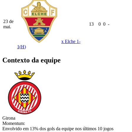
23 de
13
0
0
-
mai.
x
Elche
1-
1
(
H
)
Contexto da equipe
Girona
Momentum:
Envolvido em 13% dos gols da equipe nos últimos 10 jogos