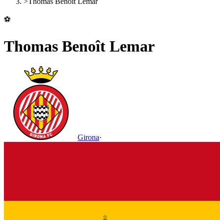
>
Thomas Benoît Lemar
⚽
Thomas Benoît Lemar
Girona
·