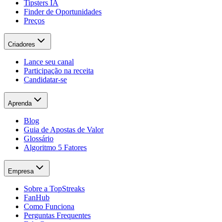
Tipsters IA
Finder de Oportunidades
Preços
Criadores
Lance seu canal
Participação na receita
Candidatar-se
Aprenda
Blog
Guia de Apostas de Valor
Glossário
Algoritmo 5 Fatores
Empresa
Sobre a TopStreaks
FanHub
Como Funciona
Perguntas Frequentes