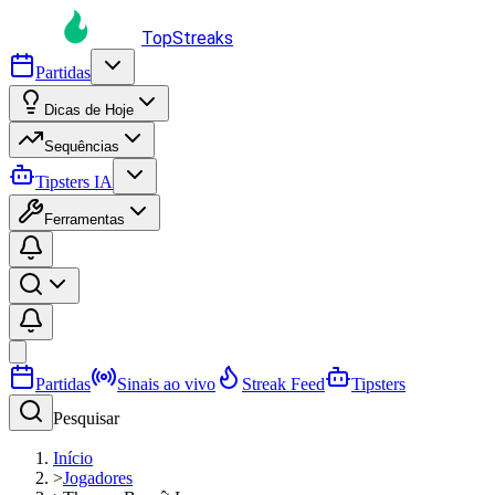
TopStreaks
Partidas
Dicas de Hoje
Sequências
Tipsters IA
Ferramentas
Partidas
Sinais ao vivo
Streak Feed
Tipsters
Pesquisar
Início
>
Jogadores