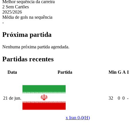
Melhor sequência da carreira
2
Sem Cartões
2025
/
2026
Média de gols na sequência
-
Próxima partida
Nenhuma próxima partida agendada.
Partidas recentes
Data
Partida
Min
G
A
21 de jun.
32
0
0
-
x
Iran
0-0
(
H
)