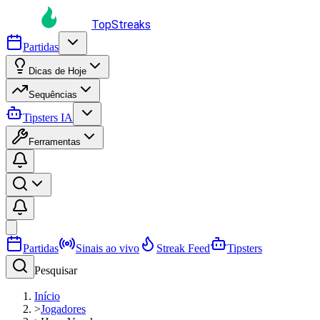
TopStreaks
Partidas
Dicas de Hoje
Sequências
Tipsters IA
Ferramentas
Partidas
Sinais ao vivo
Streak Feed
Tipsters
Pesquisar
Início
>
Jogadores