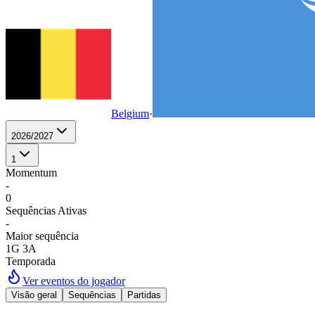
Belgium
·
2026/2027
1
Momentum
-
0
Sequências Ativas
-
Maior sequência
1G 3A
Temporada
Ver eventos do jogador
Visão geral
Sequências
Partidas