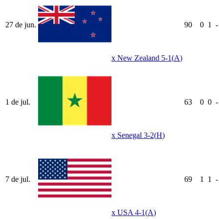
27 de jun.
90
0
1
-
x
New Zealand
5-1
(
A
)
1 de jul.
63
0
0
-
x
Senegal
3-2
(
H
)
7 de jul.
69
1
1
-
x
USA
4-1
(
A
)