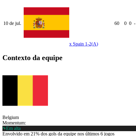
10 de jul.
60
0
0
-
x
Spain
1-2
(
A
)
Contexto da equipe
Belgium
Momentum:
Em alta
Envolvido em 21% dos gols da equipe nos últimos 6 jogos