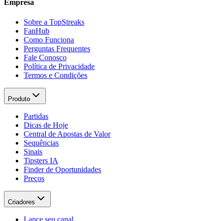
Empresa
Sobre a TopStreaks
FanHub
Como Funciona
Perguntas Frequentes
Fale Conosco
Política de Privacidade
Termos e Condições
Produto
Partidas
Dicas de Hoje
Central de Apostas de Valor
Sequências
Sinais
Tipsters IA
Finder de Oportunidades
Preços
Criadores
Lance seu canal