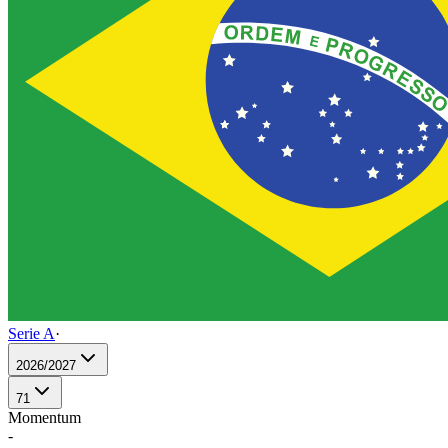
Serie A
·
2026/2027
71
Momentum
-