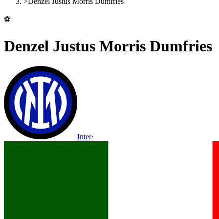
>
Denzel Justus Morris Dumfries
⚽
Denzel Justus Morris Dumfries
Inter
·