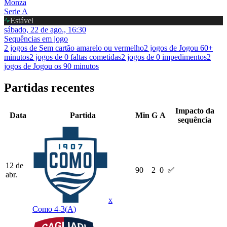
Monza
Serie A
Estável
sábado, 22 de ago., 16:30
Sequências em jogo
2 jogos de Sem cartão amarelo ou vermelho
2 jogos de Jogou 60+
minutos
2 jogos de 0 faltas cometidas
2 jogos de 0 impedimentos
2
jogos de Jogou os 90 minutos
Partidas recentes
Impacto da
Data
Partida
Min
G
A
sequência
12 de
90
2
0
✅
abr.
x
Como
4-3
(
A
)