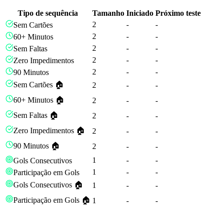
Tipo de sequência
Tamanho
Iniciado
Próximo teste
2
-
-
Sem Cartões
2
-
-
60+ Minutos
2
-
-
Sem Faltas
2
-
-
Zero Impedimentos
2
-
-
90 Minutos
Sem Cartões 🏠
2
-
-
60+ Minutos 🏠
2
-
-
Sem Faltas 🏠
2
-
-
Zero Impedimentos 🏠
2
-
-
90 Minutos 🏠
2
-
-
1
-
-
Gols Consecutivos
1
-
-
Participação em Gols
Gols Consecutivos 🏠
1
-
-
Participação em Gols 🏠
1
-
-