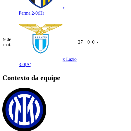
x
Parma
2-0
(
H
)
9 de
27
0
0
-
mai.
x
Lazio
3-0
(
A
)
Contexto da equipe