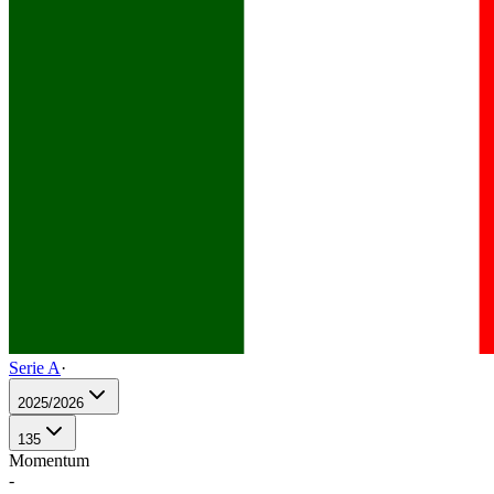
Serie A
·
2025/2026
135
Momentum
-