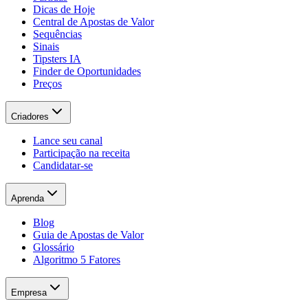
Dicas de Hoje
Central de Apostas de Valor
Sequências
Sinais
Tipsters IA
Finder de Oportunidades
Preços
Criadores
Lance seu canal
Participação na receita
Candidatar-se
Aprenda
Blog
Guia de Apostas de Valor
Glossário
Algoritmo 5 Fatores
Empresa