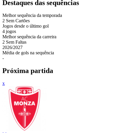
Destaques das sequências
Melhor sequência da temporada
2
Sem Cartões
Jogos desde o último gol
4 jogos
Melhor sequência da carreira
2
Sem Faltas
2026
/
2027
Média de gols na sequência
-
Próxima partida
x