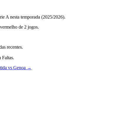
erie A nesta temporada (2025/2026).
 vermelho de 2 jogos.
das recentes.
 Faltas.
tida vs Genoa
→