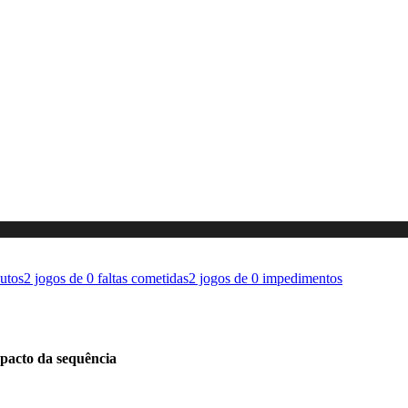
utos
2 jogos de 0 faltas cometidas
2 jogos de 0 impedimentos
pacto da sequência