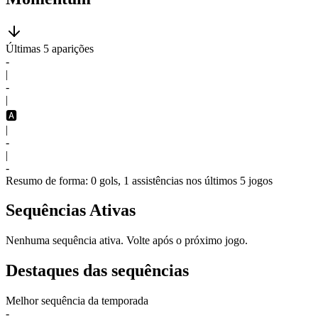
Últimas 5 aparições
-
|
-
|
🅰️
|
-
|
-
Resumo de forma: 0 gols, 1 assistências nos últimos 5 jogos
Sequências Ativas
Nenhuma sequência ativa. Volte após o próximo jogo.
Destaques das sequências
Melhor sequência da temporada
-