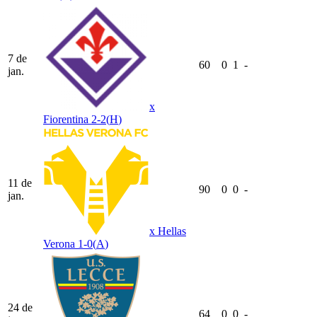
7 de
60
0
1
-
jan.
x
Fiorentina
2-2
(
H
)
11 de
90
0
0
-
jan.
x
Hellas
Verona
1-0
(
A
)
24 de
64
0
0
-