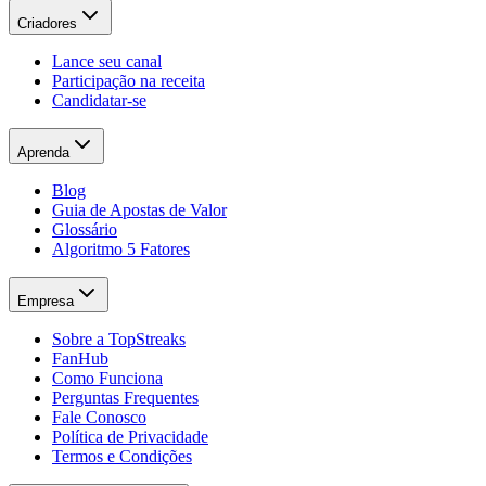
Criadores
Lance seu canal
Participação na receita
Candidatar-se
Aprenda
Blog
Guia de Apostas de Valor
Glossário
Algoritmo 5 Fatores
Empresa
Sobre a TopStreaks
FanHub
Como Funciona
Perguntas Frequentes
Fale Conosco
Política de Privacidade
Termos e Condições