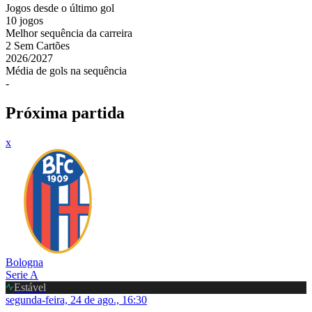
Jogos desde o último gol
10 jogos
Melhor sequência da carreira
2
Sem Cartões
2026
/
2027
Média de gols na sequência
-
Próxima partida
x
Bologna
Serie A
Estável
segunda-feira, 24 de ago., 16:30