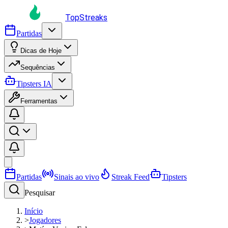
TopStreaks
Partidas
Dicas de Hoje
Sequências
Tipsters IA
Ferramentas
Partidas
Sinais ao vivo
Streak Feed
Tipsters
Pesquisar
Início
>
Jogadores