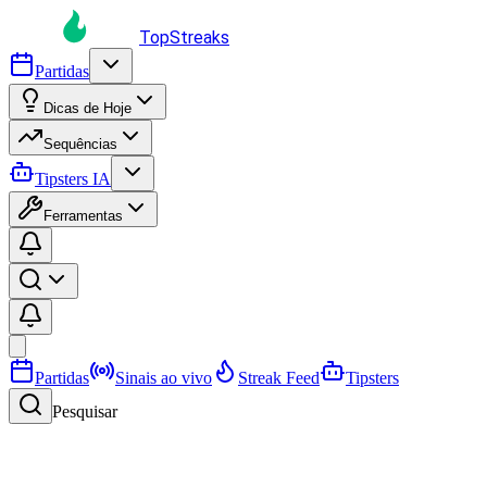
TopStreaks
Partidas
Dicas de Hoje
Sequências
Tipsters IA
Ferramentas
Partidas
Sinais ao vivo
Streak Feed
Tipsters
Pesquisar