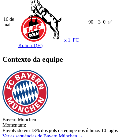
16 de
90
3
0
✅
mai.
x
1. FC
Köln
5-1
(
H
)
Contexto da equipe
Bayern München
Momentum:
Envolvido em 18% dos gols da equipe nos últimos 10 jogos
Ver as sequências de Bayern München →