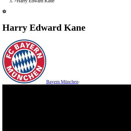
>
Harry Edward Kane
⚽
Harry Edward Kane
Bayern München
·