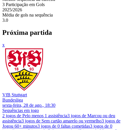
3
Participação em Gols
2025
/
2026
Média de gols na sequência
3.0
Próxima partida
x
VfB Stuttgart
Bundesliga
sexta-feira, 28 de ago., 18:30
Sequências em jogo
2 jogos de Pelo menos 1 assistência
3 jogos de Marcou ou deu
assistência
3 jogos de Sem cartão amarelo ou vermelho
3 jogos de
Jogou 60+ minutos
3 jogos de 0 faltas cometidas
3 jogos de 0