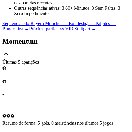
nas partidas recentes.
Outras sequências ativas: 3 60+ Minutos, 3 Sem Faltas, 3
Zero Impedimentos.
Sequências do Bayern München
→
Bundesliga
→
Palpites —
Bundesliga
→
Próxima partida vs VfB Stuttgart
→
Momentum
Últimas 5 aparições
⚽
|
⚽
|
-
|
-
|
⚽⚽⚽
Resumo de forma: 5 gols, 0 assistências nos últimos 5 jogos