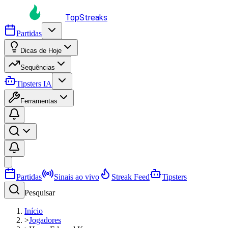
TopStreaks
Partidas
Dicas de Hoje
Sequências
Tipsters IA
Ferramentas
Partidas
Sinais ao vivo
Streak Feed
Tipsters
Pesquisar
Início
>
Jogadores