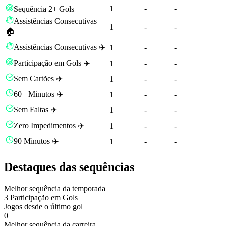
1
-
-
Sequência 2+ Gols
Assistências Consecutivas
1
-
-
🏠
Assistências Consecutivas ✈️
1
-
-
Participação em Gols ✈️
1
-
-
Sem Cartões ✈️
1
-
-
60+ Minutos ✈️
1
-
-
Sem Faltas ✈️
1
-
-
Zero Impedimentos ✈️
1
-
-
90 Minutos ✈️
1
-
-
Destaques das sequências
Melhor sequência da temporada
3
Participação em Gols
Jogos desde o último gol
0
Melhor sequência da carreira