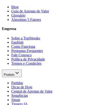
Blog
Guia de Apostas de Valor
Glossário
Algoritmo 5 Fatores
Empresa
Sobre a TopStreaks
FanHub
Como Funciona
Perguntas Frequentes
Fale Conosco
Política de Privacidade
Termos e Condições
Produto
Partidas
Dicas de Hoje
Central de Apostas de Valor
Sequências
Sinais
Tipsters IA