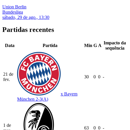
Union Berlin
Bundesliga
sábado, 29 de ago., 13:30
Partidas recentes
Impacto da
Data
Partida
Min
G
A
sequência
21 de
30
0
0
-
fev.
x
Bayern
München
2-3
(
A
)
1 de
63
0
0
-