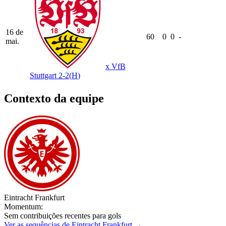
16 de
60
0
0
-
mai.
x
VfB
Stuttgart
2-2
(
H
)
Contexto da equipe
Eintracht Frankfurt
Momentum:
Sem contribuições recentes para gols
Ver as sequências de Eintracht Frankfurt →