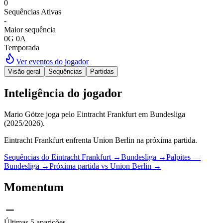
0
Sequências Ativas
-
Maior sequência
0G 0A
Temporada
Ver eventos do jogador
Visão geral
Sequências
Partidas
Inteligência do jogador
Mario Götze joga pelo Eintracht Frankfurt em Bundesliga
(2025/2026).
Eintracht Frankfurt enfrenta Union Berlin na próxima partida.
Sequências do Eintracht Frankfurt
→
Bundesliga
→
Palpites —
Bundesliga
→
Próxima partida vs Union Berlin
→
Momentum
Últimas 5 aparições