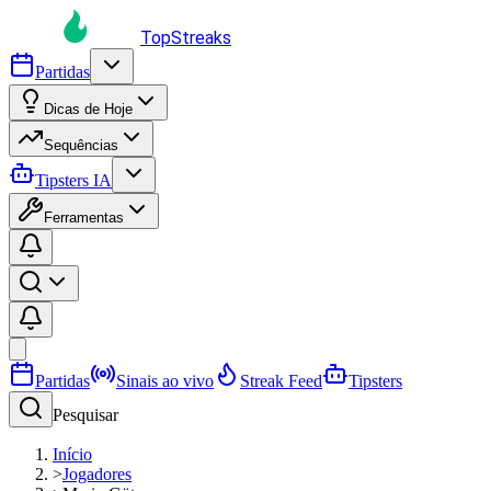
TopStreaks
Partidas
Dicas de Hoje
Sequências
Tipsters IA
Ferramentas
Partidas
Sinais ao vivo
Streak Feed
Tipsters
Pesquisar
Início
>
Jogadores