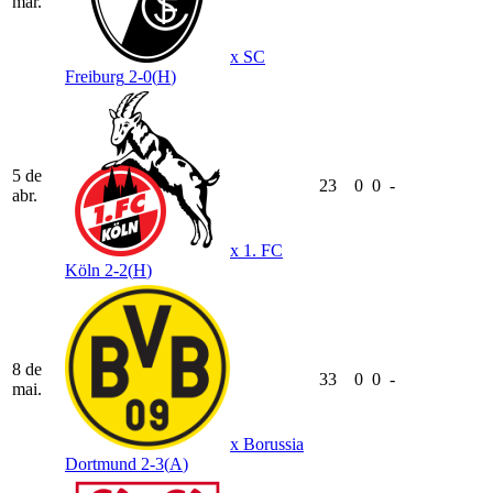
mar.
x
SC
Freiburg
2-0
(
H
)
5 de
23
0
0
-
abr.
x
1. FC
Köln
2-2
(
H
)
8 de
33
0
0
-
mai.
x
Borussia
Dortmund
2-3
(
A
)