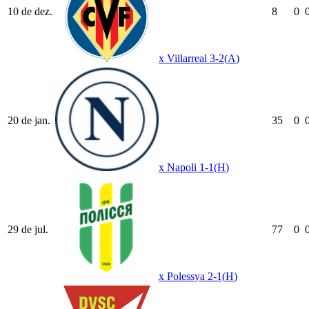
10 de dez.
8
0
x
Villarreal
3-2
(
A
)
20 de jan.
35
0
x
Napoli
1-1
(
H
)
29 de jul.
77
0
x
Polessya
2-1
(
H
)