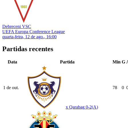
Debreceni VSC
UEFA Europa Conference League
quarta-feira, 12 de ago., 16:00
Partidas recentes
Data
Partida
Min
G
1 de out.
78
0
x
Qarabag
0-2
(
A
)