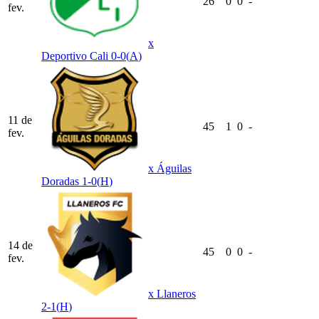
26
0
0
-
fev.
x
Deportivo Cali
0-0
(
A
)
11 de
45
1
0
-
fev.
x
Águilas
Doradas
1-0
(
H
)
14 de
45
0
0
-
fev.
x
Llaneros
2-1
(
H
)