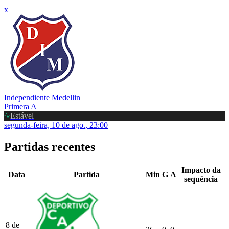
x
Independiente Medellin
Primera A
Estável
segunda-feira, 10 de ago., 23:00
Partidas recentes
Impacto da
Data
Partida
Min
G
A
sequência
8 de