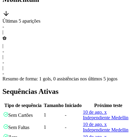
Últimas 5 aparições
-
|
⚽
|
-
|
-
|
-
Resumo de forma: 1 gols, 0 assistências nos últimos 5 jogos
Sequências Ativas
Tipo de sequência
Tamanho
Iniciado
Próximo teste
10 de ago. x
1
-
Sem Cartões
Independiente Medellin
10 de ago. x
1
-
Sem Faltas
Independiente Medellin
10 de ago. x