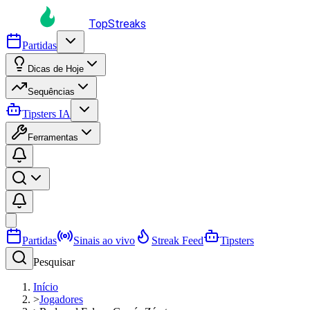
TopStreaks
Partidas
Dicas de Hoje
Sequências
Tipsters IA
Ferramentas
Partidas
Sinais ao vivo
Streak Feed
Tipsters
Pesquisar
Início
>
Jogadores