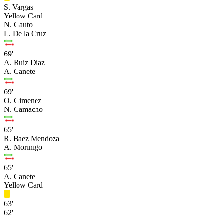
S. Vargas
Yellow Card
N. Gauto
L. De la Cruz
69'
A. Ruiz Diaz
A. Canete
69'
O. Gimenez
N. Camacho
65'
R. Baez Mendoza
A. Morinigo
65'
A. Canete
Yellow Card
63'
62'