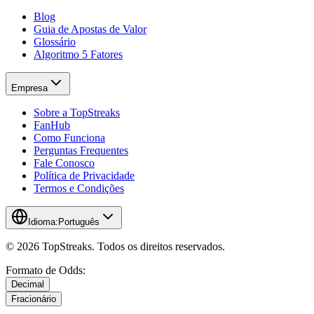
Blog
Guia de Apostas de Valor
Glossário
Algoritmo 5 Fatores
Empresa
Sobre a TopStreaks
FanHub
Como Funciona
Perguntas Frequentes
Fale Conosco
Política de Privacidade
Termos e Condições
Idioma:
Português
© 2026 TopStreaks. Todos os direitos reservados.
Formato de Odds:
Decimal
Fracionário