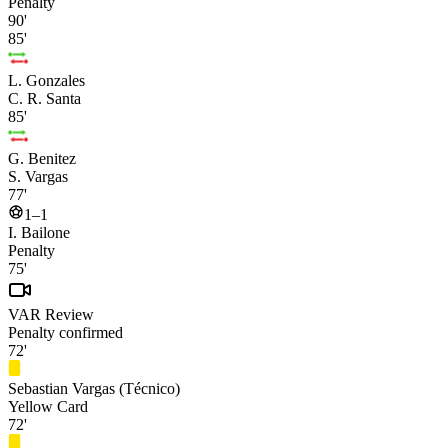
Penalty
90'
85'
L. Gonzales
C. R. Santa
85'
G. Benitez
S. Vargas
77'
1–1
I. Bailone
Penalty
75'
VAR Review
Penalty confirmed
72'
Sebastian Vargas (Técnico)
Yellow Card
72'