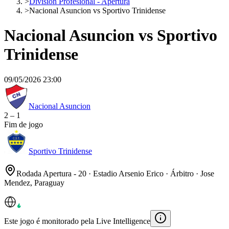
>
Division Profesional - Apertura
>
Nacional Asuncion vs Sportivo Trinidense
Nacional Asuncion vs Sportivo
Trinidense
09/05/2026 23:00
Nacional Asuncion
2
–
1
Fim de jogo
Sportivo Trinidense
Rodada Apertura - 20 · Estadio Arsenio Erico · Árbitro · Jose
Mendez, Paraguay
Este jogo é monitorado pela Live Intelligence