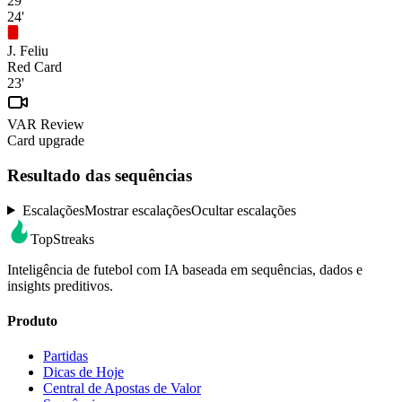
29'
24'
J. Feliu
Red Card
23'
VAR Review
Card upgrade
Resultado das sequências
Escalações
Mostrar escalações
Ocultar escalações
TopStreaks
Inteligência de futebol com IA baseada em sequências, dados e
insights preditivos.
Produto
Partidas
Dicas de Hoje
Central de Apostas de Valor