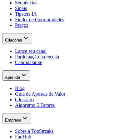
Sequências
Sinais
Tipsters IA
Finder de Oportunidades
Preços
Criadores
Lance seu canal
Participação na receita
Candidatar-se
Aprenda
Blog
Guia de Apostas de Valor
Glossário
Algoritmo 5 Fatores
Empresa
Sobre a TopStreaks
FanHub