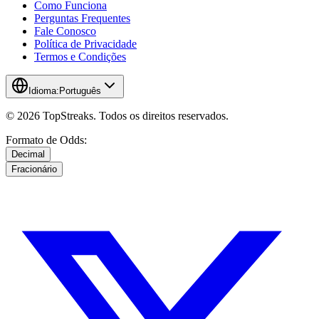
Como Funciona
Perguntas Frequentes
Fale Conosco
Política de Privacidade
Termos e Condições
Idioma:
Português
© 2026 TopStreaks. Todos os direitos reservados.
Formato de Odds:
Decimal
Fracionário