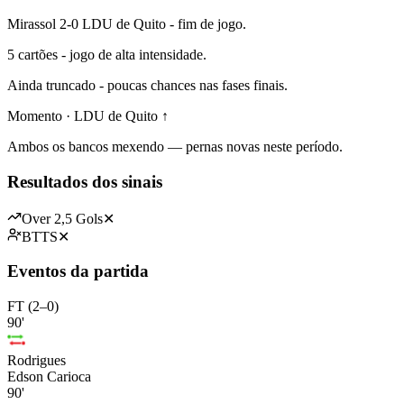
Mirassol 2-0 LDU de Quito - fim de jogo.
5 cartões - jogo de alta intensidade.
Ainda truncado - poucas chances nas fases finais.
Momento · LDU de Quito ↑
Ambos os bancos mexendo — pernas novas neste período.
Resultados dos sinais
Over 2,5 Gols
✕
BTTS
✕
Eventos da partida
FT (2–0)
90'
Rodrigues
Edson Carioca
90'