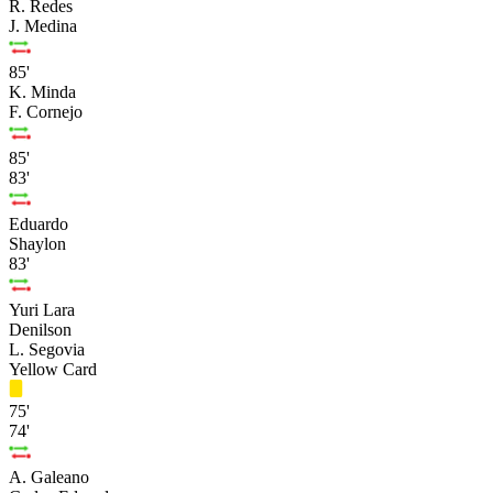
R. Redes
J. Medina
85'
K. Minda
F. Cornejo
85'
83'
Eduardo
Shaylon
83'
Yuri Lara
Denilson
L. Segovia
Yellow Card
75'
74'
A. Galeano