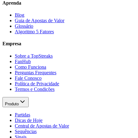
Aprenda
Blog
Guia de Apostas de Valor
Glossário
Algoritmo 5 Fatores
Empresa
Sobre a TopStreaks
FanHub
Como Funciona
Perguntas Frequentes
Fale Conosco
Política de Privacidade
Termos e Condições
Produto
Partidas
Dicas de Hoje
Central de Apostas de Valor
Sequências
Sinais