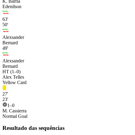
K. Barria
Edenilson
63'
50'
Alexsander
Bernard
49'
Alexsander
Bernard
HT (1–0)
Alex Telles
Yellow Card
27'
23'
1–0
M. Cassierra
Normal Goal
Resultado das sequências