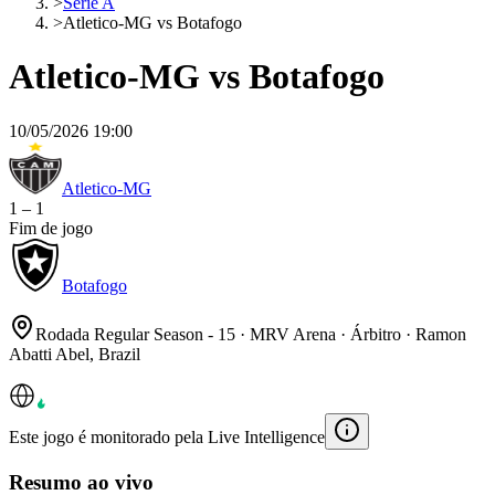
>
Serie A
>
Atletico-MG vs Botafogo
Atletico-MG vs Botafogo
10/05/2026 19:00
Atletico-MG
1
–
1
Fim de jogo
Botafogo
Rodada Regular Season - 15 · MRV Arena · Árbitro · Ramon
Abatti Abel, Brazil
Este jogo é monitorado pela Live Intelligence
Resumo ao vivo