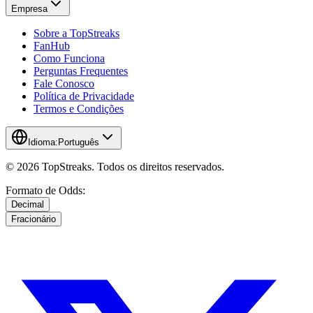
Empresa
Sobre a TopStreaks
FanHub
Como Funciona
Perguntas Frequentes
Fale Conosco
Política de Privacidade
Termos e Condições
Idioma:
Português
© 2026 TopStreaks. Todos os direitos reservados.
Formato de Odds:
Decimal
Fracionário