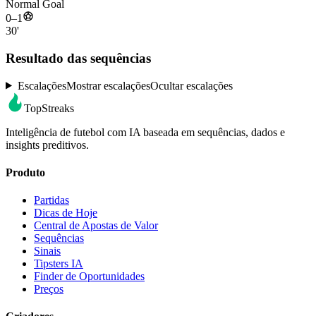
Normal Goal
0–1
30'
Resultado das sequências
Escalações
Mostrar escalações
Ocultar escalações
TopStreaks
Inteligência de futebol com IA baseada em sequências, dados e
insights preditivos.
Produto
Partidas
Dicas de Hoje
Central de Apostas de Valor
Sequências
Sinais
Tipsters IA
Finder de Oportunidades
Preços