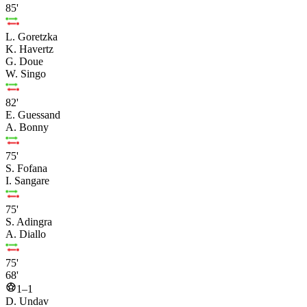
85'
L. Goretzka
K. Havertz
G. Doue
W. Singo
82'
E. Guessand
A. Bonny
75'
S. Fofana
I. Sangare
75'
S. Adingra
A. Diallo
75'
68'
1–1
D. Undav