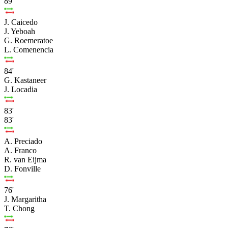
89'
J. Caicedo
J. Yeboah
G. Roemeratoe
L. Comenencia
84'
G. Kastaneer
J. Locadia
83'
83'
A. Preciado
A. Franco
R. van Eijma
D. Fonville
76'
J. Margaritha
T. Chong