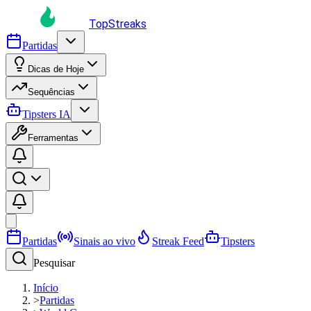
TopStreaks
Partidas
Dicas de Hoje
Sequências
Tipsters IA
Ferramentas
Partidas
Sinais ao vivo
Streak Feed
Tipsters
Pesquisar
Início
>
Partidas