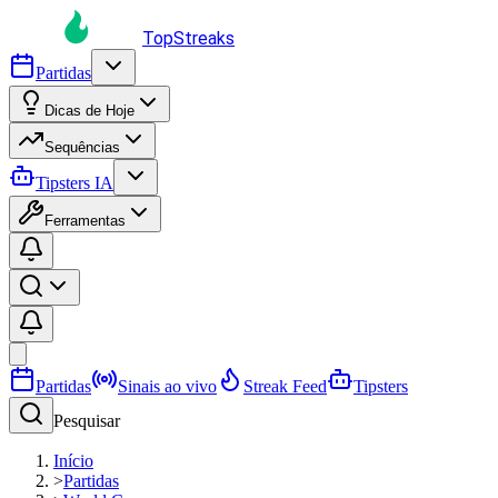
TopStreaks
Partidas
Dicas de Hoje
Sequências
Tipsters IA
Ferramentas
Partidas
Sinais ao vivo
Streak Feed
Tipsters
Pesquisar
Início
>
Partidas