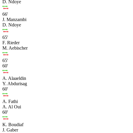
D. Ndoye
66'
J. Manzambi
D. Ndoye
65'
F. Rieder
M. Aebischer
65'
60'
A. Alaaeldin
Y. Abdurisag
60'
A. Fathi
A. Al Oui
60'
K. Boudiaf
J. Gaber