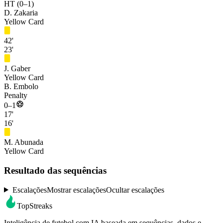
HT (0–1)
D. Zakaria
Yellow Card
42'
23'
J. Gaber
Yellow Card
B. Embolo
Penalty
0–1
17'
16'
M. Abunada
Yellow Card
Resultado das sequências
Escalações
Mostrar escalações
Ocultar escalações
TopStreaks
Inteligência de futebol com IA baseada em sequências, dados e