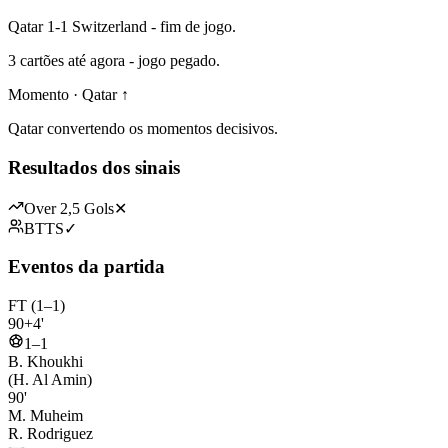
Qatar 1-1 Switzerland - fim de jogo.
3 cartões até agora - jogo pegado.
Momento · Qatar ↑
Qatar convertendo os momentos decisivos.
Resultados dos sinais
Over 2,5 Gols
✕
BTTS
✓
Eventos da partida
FT (1–1)
90+4'
1–1
B. Khoukhi
(H. Al Amin)
90'
M. Muheim
R. Rodriguez