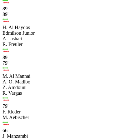
89'
89'
H. Al Haydos
Edmilson Junior
A. Jashari
R. Freuler
89'
79'
M. Al Mannai
A. O. Madibo
Z. Amdouni
R. Vargas
79'
F. Rieder
M. Aebischer
66'
J. Manzambi