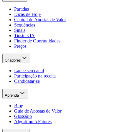
Partidas
Dicas de Hoje
Central de Apostas de Valor
Sequências
Sinais
Tipsters IA
Finder de Oportunidades
Preços
Criadores
Lance seu canal
Participação na receita
Candidatar-se
Aprenda
Blog
Guia de Apostas de Valor
Glossário
Algoritmo 5 Fatores