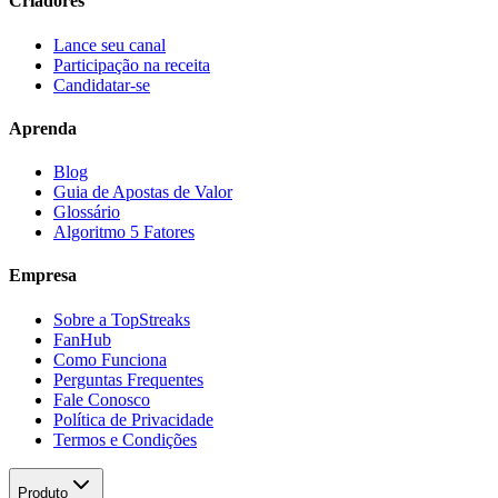
Criadores
Lance seu canal
Participação na receita
Candidatar-se
Aprenda
Blog
Guia de Apostas de Valor
Glossário
Algoritmo 5 Fatores
Empresa
Sobre a TopStreaks
FanHub
Como Funciona
Perguntas Frequentes
Fale Conosco
Política de Privacidade
Termos e Condições
Produto