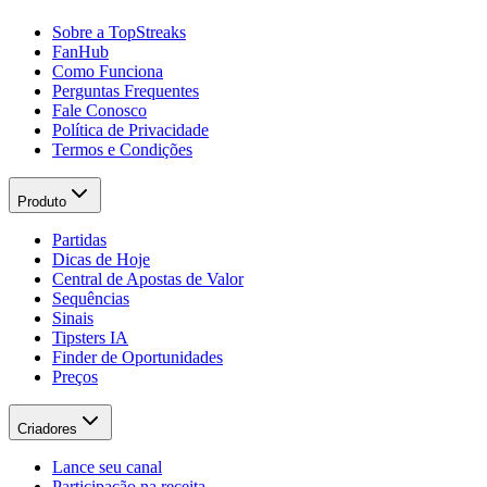
Sobre a TopStreaks
FanHub
Como Funciona
Perguntas Frequentes
Fale Conosco
Política de Privacidade
Termos e Condições
Produto
Partidas
Dicas de Hoje
Central de Apostas de Valor
Sequências
Sinais
Tipsters IA
Finder de Oportunidades
Preços
Criadores
Lance seu canal
Participação na receita