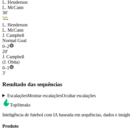
L. Henderson
L. McCann
36'
L. Henderson
L. McCann
J. Campbell
Normal Goal
0–2
20'
J. Campbell
(J. Obita)
0–1
3'
Resultado das sequências
Escalações
Mostrar escalações
Ocultar escalações
TopStreaks
Inteligência de futebol com IA baseada em sequências, dados e insight
Produto