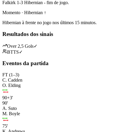
Falkirk 1-3 Hibernian - fim de jogo.
Momento · Hibernian ↑
Hibernian à frente no jogo nos últimos 15 minutos.
Resultados dos sinais
Over 2,5 Gols
✓
BTTS
✓
Eventos da partida
FT (1–3)
C. Cadden
O. Elding
90+3'
90'
A. Suto
M. Boyle
75'
K. Andrews