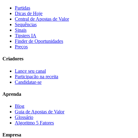
Partidas
Dicas de Hoje
Central de Apostas de Valor
Sequências
Sinais
Tipsters IA
Finder de Oportunidades
Preços
Criadores
Lance seu canal
Participação na receita
Candidatar-se
Aprenda
Blog
Guia de Apostas de Valor
Glossário
Algoritmo 5 Fatores
Empresa