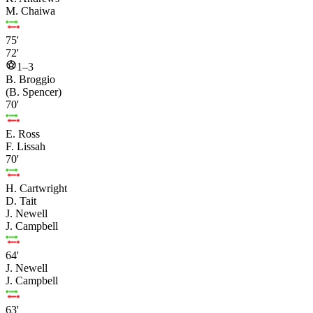
M. Chaiwa
75'
72'
1–3
B. Broggio
(B. Spencer)
70'
E. Ross
F. Lissah
70'
H. Cartwright
D. Tait
J. Newell
J. Campbell
64'
J. Newell
J. Campbell
63'