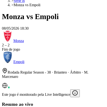
>
Serie B
>
Monza vs Empoli
Monza vs Empoli
08/05/2026 18:30
Monza
2
–
2
Fim de jogo
Empoli
Rodada Regular Season - 38 · Brianteo · Árbitro · M.
Marcenaro
Este jogo é monitorado pela Live Intelligence
Resumo ao vivo