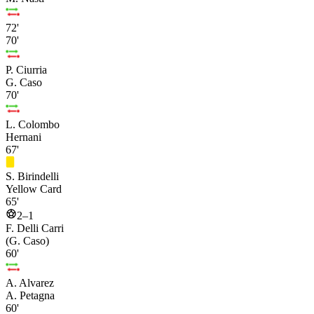
72'
70'
P. Ciurria
G. Caso
70'
L. Colombo
Hernani
67'
S. Birindelli
Yellow Card
65'
2–1
F. Delli Carri
(G. Caso)
60'
A. Alvarez
A. Petagna
60'