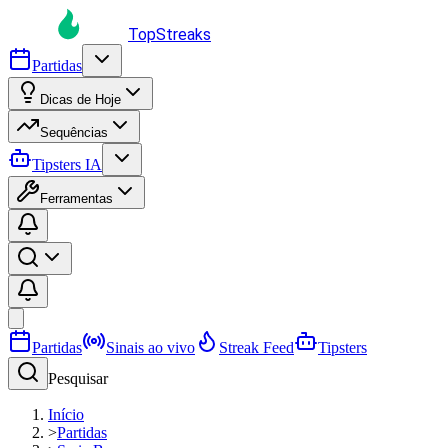
TopStreaks
Partidas
Dicas de Hoje
Sequências
Tipsters IA
Ferramentas
Partidas
Sinais ao vivo
Streak Feed
Tipsters
Pesquisar
Início
>
Partidas