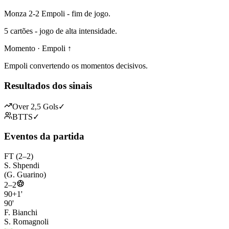
Monza 2-2 Empoli - fim de jogo.
5 cartões - jogo de alta intensidade.
Momento · Empoli ↑
Empoli convertendo os momentos decisivos.
Resultados dos sinais
Over 2,5 Gols
✓
BTTS
✓
Eventos da partida
FT (2–2)
S. Shpendi
(G. Guarino)
2–2
90+1'
90'
F. Bianchi
S. Romagnoli