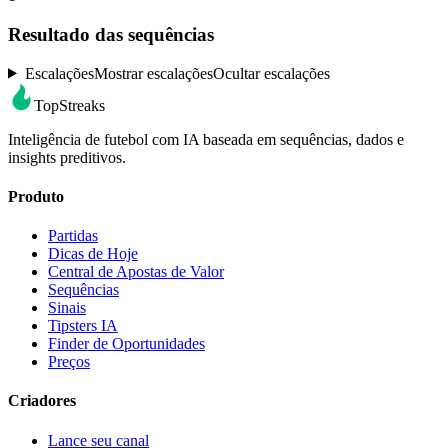
Resultado das sequências
Escalações
Mostrar escalações
Ocultar escalações
TopStreaks
Inteligência de futebol com IA baseada em sequências, dados e
insights preditivos.
Produto
Partidas
Dicas de Hoje
Central de Apostas de Valor
Sequências
Sinais
Tipsters IA
Finder de Oportunidades
Preços
Criadores
Lance seu canal