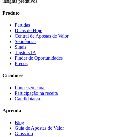
insights preditivos.
Produto
Partidas
Dicas de Hoje
Central de Apostas de Valor
Sequências
Sinais
Tipsters IA
Finder de Oportunidades
Preços
Criadores
Lance seu canal
Participação na receita
Candidatar-se
Aprenda
Blog
Guia de Apostas de Valor
Glossário