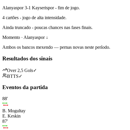
Alanyaspor 3-1 Kayserispor - fim de jogo.
4 cartões - jogo de alta intensidade.
Ainda truncado - poucas chances nas fases finais.
Momento · Alanyaspor ↓
Ambos os bancos mexendo — pernas novas neste período.
Resultados dos sinais
Over 2,5 Gols
✓
BTTS
✓
Eventos da partida
88'
B. Mogultay
E. Keskin
87'