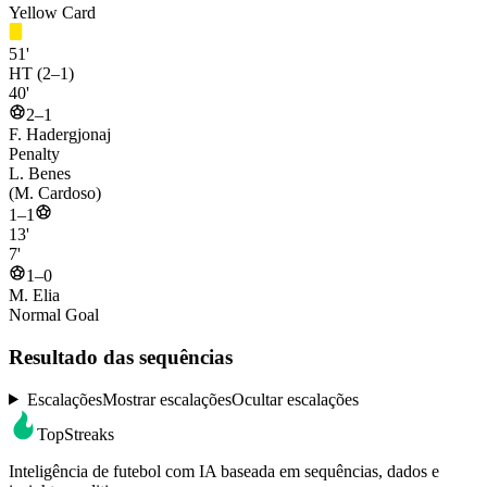
Yellow Card
51'
HT (2–1)
40'
2–1
F. Hadergjonaj
Penalty
L. Benes
(M. Cardoso)
1–1
13'
7'
1–0
M. Elia
Normal Goal
Resultado das sequências
Escalações
Mostrar escalações
Ocultar escalações
TopStreaks
Inteligência de futebol com IA baseada em sequências, dados e