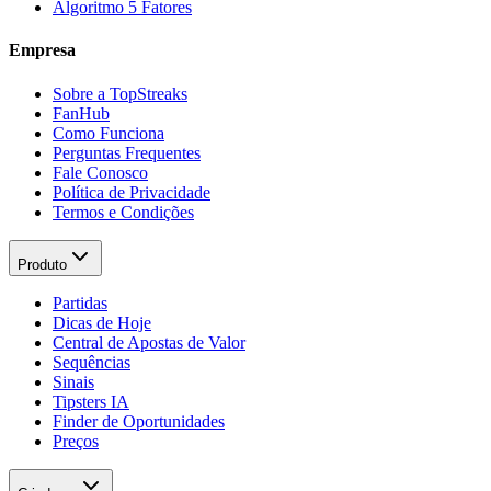
Algoritmo 5 Fatores
Empresa
Sobre a TopStreaks
FanHub
Como Funciona
Perguntas Frequentes
Fale Conosco
Política de Privacidade
Termos e Condições
Produto
Partidas
Dicas de Hoje
Central de Apostas de Valor
Sequências
Sinais
Tipsters IA
Finder de Oportunidades
Preços