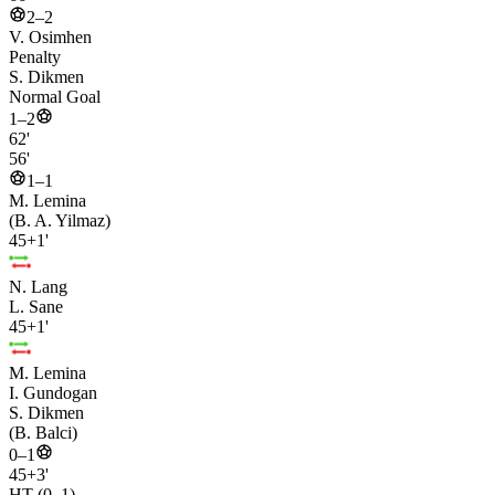
2–2
V. Osimhen
Penalty
S. Dikmen
Normal Goal
1–2
62'
56'
1–1
M. Lemina
(B. A. Yilmaz)
45+1'
N. Lang
L. Sane
45+1'
M. Lemina
I. Gundogan
S. Dikmen
(B. Balci)
0–1
45+3'
HT (0–1)