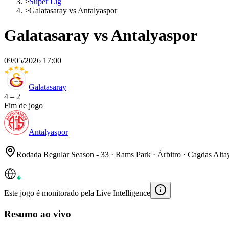
>
Süper Lig
>
Galatasaray vs Antalyaspor
Galatasaray vs Antalyaspor
09/05/2026 17:00
Galatasaray
4
–
2
Fim de jogo
Antalyaspor
Rodada Regular Season - 33 · Rams Park · Árbitro · Cagdas Alta
Este jogo é monitorado pela Live Intelligence
Resumo ao vivo