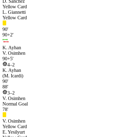
D. Sanchez
Yellow Card
L. Giannetti
Yellow Card
90'
90+2'
K. Ayhan
V. Osimhen
90+5'
4–2
K. Ayhan
(M. Icardi)
90'
88'
3–2
V. Osimhen
Normal Goal
78'
V. Osimhen
Yellow Card
E. Yesilyurt