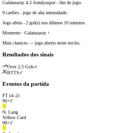
Galatasaray 4-2 Antalyaspor - fim de jogo.
9 cartões - jogo de alta intensidade.
Jogo abriu - 2 gol(s) nos últimos 10 minutos.
Momento · Galatasaray ↑
Mais chances — jogo aberto neste trecho.
Resultados dos sinais
Over 2,5 Gols
✓
BTTS
✓
Eventos da partida
FT (4–2)
90+1'
N. Lang
Yellow Card
90+1'