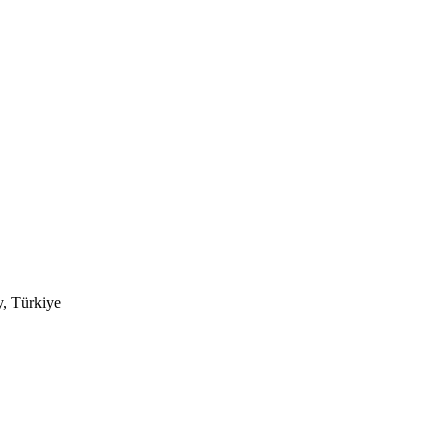
y, Türkiye