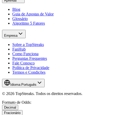
Aprenda
Blog
Guia de Apostas de Valor
Glossário
Algoritmo 5 Fatores
Empresa
Sobre a TopStreaks
FanHub
Como Funciona
Perguntas Frequentes
Fale Conosco
Política de Privacidade
Termos e Condições
Idioma:
Português
© 2026 TopStreaks. Todos os direitos reservados.
Formato de Odds:
Decimal
Fracionário