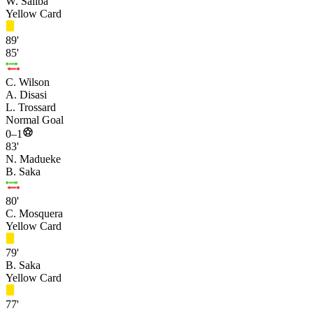
W. Saliba
Yellow Card
89'
85'
C. Wilson
A. Disasi
L. Trossard
Normal Goal
0–1
83'
N. Madueke
B. Saka
80'
C. Mosquera
Yellow Card
79'
B. Saka
Yellow Card
77'