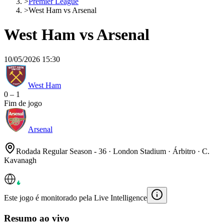
>
Premier League
>
West Ham vs Arsenal
West Ham vs Arsenal
10/05/2026 15:30
West Ham
0
–
1
Fim de jogo
Arsenal
Rodada Regular Season - 36 · London Stadium · Árbitro · C.
Kavanagh
Este jogo é monitorado pela Live Intelligence
Resumo ao vivo