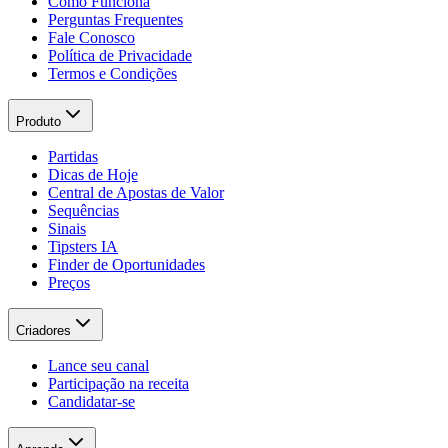
Como Funciona
Perguntas Frequentes
Fale Conosco
Política de Privacidade
Termos e Condições
Produto
Partidas
Dicas de Hoje
Central de Apostas de Valor
Sequências
Sinais
Tipsters IA
Finder de Oportunidades
Preços
Criadores
Lance seu canal
Participação na receita
Candidatar-se