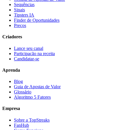
Sequências
Sinais
Tipsters IA
Finder de Oportunidades
Preços
Criadores
Lance seu canal
Participação na receita
Candidatar-se
Aprenda
Blog
Guia de Apostas de Valor
Glossário
Algoritmo 5 Fatores
Empresa
Sobre a TopStreaks
FanHub