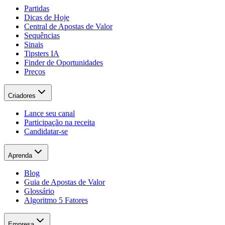
Partidas
Dicas de Hoje
Central de Apostas de Valor
Sequências
Sinais
Tipsters IA
Finder de Oportunidades
Preços
Criadores
Lance seu canal
Participação na receita
Candidatar-se
Aprenda
Blog
Guia de Apostas de Valor
Glossário
Algoritmo 5 Fatores
Empresa