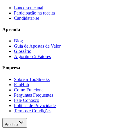
Lance seu canal
Participação na receita
Candidatar-se
Aprenda
Blog
Guia de Apostas de Valor
Glossário
Algoritmo 5 Fatores
Empresa
Sobre a TopStreaks
FanHub
Como Funciona
Perguntas Frequentes
Fale Conosco
Política de Privacidade
Termos e Condições
Produto