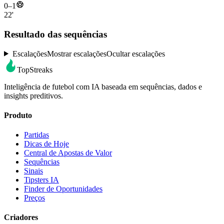
0–1
22'
Resultado das sequências
Escalações
Mostrar escalações
Ocultar escalações
TopStreaks
Inteligência de futebol com IA baseada em sequências, dados e
insights preditivos.
Produto
Partidas
Dicas de Hoje
Central de Apostas de Valor
Sequências
Sinais
Tipsters IA
Finder de Oportunidades
Preços
Criadores