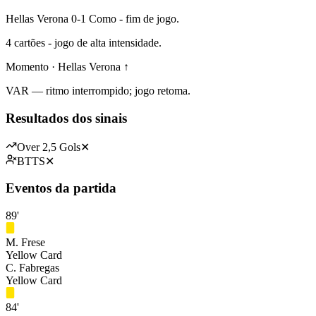
Hellas Verona 0-1 Como - fim de jogo.
4 cartões - jogo de alta intensidade.
Momento · Hellas Verona ↑
VAR — ritmo interrompido; jogo retoma.
Resultados dos sinais
Over 2,5 Gols
✕
BTTS
✕
Eventos da partida
89'
M. Frese
Yellow Card
C. Fabregas
Yellow Card
84'