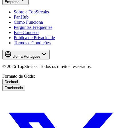
Empresa
Sobre a TopStreaks
FanHub
Como Funciona
Perguntas Frequentes
Fale Conosco
Política de Privacidade
Termos e Condições
Idioma:
Português
© 2026 TopStreaks. Todos os direitos reservados.
Formato de Odds:
Decimal
Fracionário