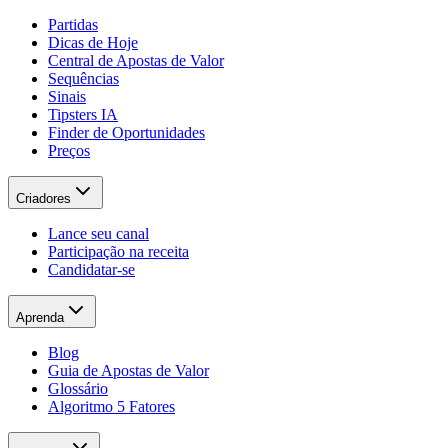
Partidas
Dicas de Hoje
Central de Apostas de Valor
Sequências
Sinais
Tipsters IA
Finder de Oportunidades
Preços
Criadores
Lance seu canal
Participação na receita
Candidatar-se
Aprenda
Blog
Guia de Apostas de Valor
Glossário
Algoritmo 5 Fatores