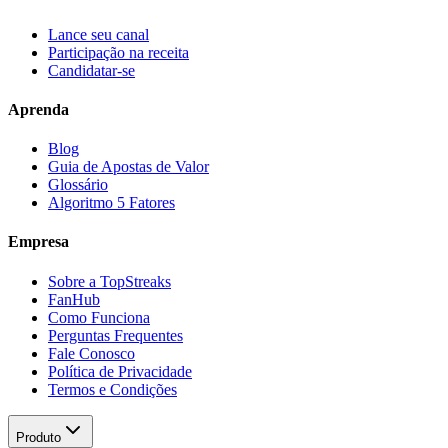
Lance seu canal
Participação na receita
Candidatar-se
Aprenda
Blog
Guia de Apostas de Valor
Glossário
Algoritmo 5 Fatores
Empresa
Sobre a TopStreaks
FanHub
Como Funciona
Perguntas Frequentes
Fale Conosco
Política de Privacidade
Termos e Condições
Produto