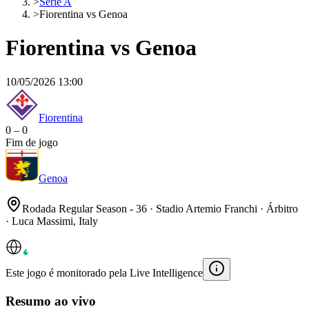
>
Serie A
>
Fiorentina vs Genoa
Fiorentina vs Genoa
10/05/2026 13:00
Fiorentina
0
–
0
Fim de jogo
Genoa
Rodada Regular Season - 36 · Stadio Artemio Franchi · Árbitro
· Luca Massimi, Italy
Este jogo é monitorado pela Live Intelligence
Resumo ao vivo