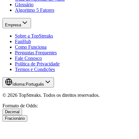
Glossário
Algoritmo 5 Fatores
Empresa
Sobre a TopStreaks
FanHub
Como Funciona
Perguntas Frequentes
Fale Conosco
Política de Privacidade
Termos e Condições
Idioma:
Português
© 2026 TopStreaks. Todos os direitos reservados.
Formato de Odds:
Decimal
Fracionário