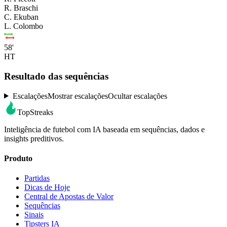
R. Braschi
C. Ekuban
L. Colombo
58'
HT
Resultado das sequências
Escalações
Mostrar escalações
Ocultar escalações
TopStreaks
Inteligência de futebol com IA baseada em sequências, dados e
insights preditivos.
Produto
Partidas
Dicas de Hoje
Central de Apostas de Valor
Sequências
Sinais
Tipsters IA