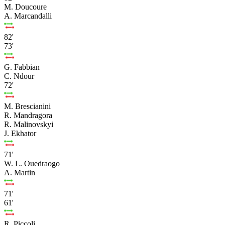
M. Doucoure
A. Marcandalli
82'
73'
G. Fabbian
C. Ndour
72'
M. Brescianini
R. Mandragora
R. Malinovskyi
J. Ekhator
71'
W. L. Ouedraogo
A. Martin
71'
61'
R. Piccoli