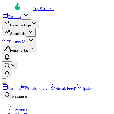
TopStreaks
Partidas
Dicas de Hoje
Sequências
Tipsters IA
Ferramentas
Partidas
Sinais ao vivo
Streak Feed
Tipsters
Pesquisar
Início
>
Partidas