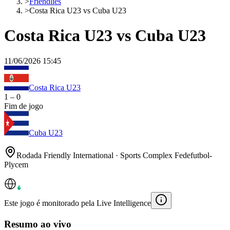
>
Friendlies
>
Costa Rica U23 vs Cuba U23
Costa Rica U23 vs Cuba U23
11/06/2026 15:45
Costa Rica U23
1
–
0
Fim de jogo
Cuba U23
Rodada Friendly International · Sports Complex Fedefutbol-
Plycem
Este jogo é monitorado pela Live Intelligence
Resumo ao vivo