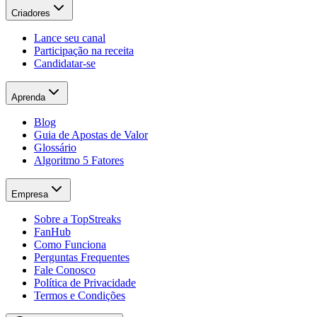
Criadores
Lance seu canal
Participação na receita
Candidatar-se
Aprenda
Blog
Guia de Apostas de Valor
Glossário
Algoritmo 5 Fatores
Empresa
Sobre a TopStreaks
FanHub
Como Funciona
Perguntas Frequentes
Fale Conosco
Política de Privacidade
Termos e Condições