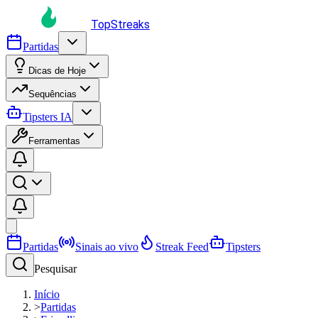
TopStreaks
Partidas
Dicas de Hoje
Sequências
Tipsters IA
Ferramentas
Partidas
Sinais ao vivo
Streak Feed
Tipsters
Pesquisar
Início
>
Partidas