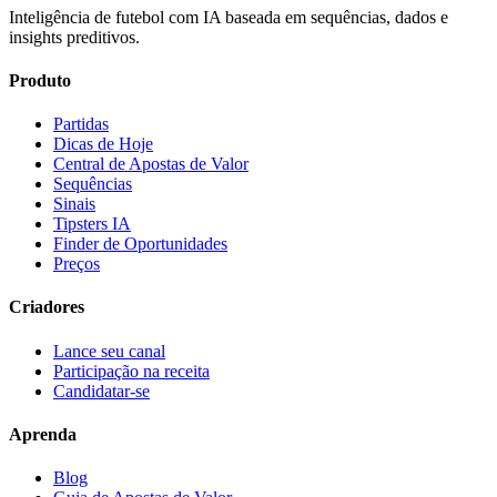
Inteligência de futebol com IA baseada em sequências, dados e
insights preditivos.
Produto
Partidas
Dicas de Hoje
Central de Apostas de Valor
Sequências
Sinais
Tipsters IA
Finder de Oportunidades
Preços
Criadores
Lance seu canal
Participação na receita
Candidatar-se
Aprenda
Blog