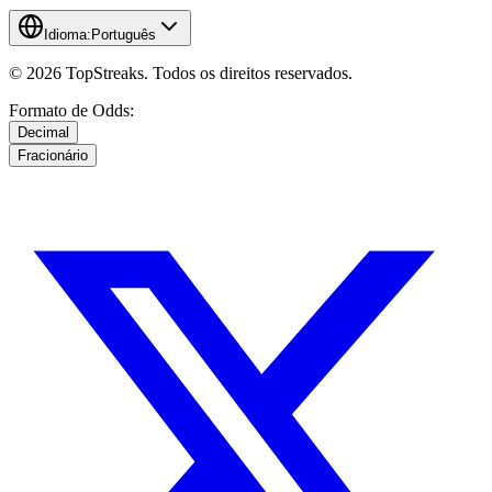
Idioma:
Português
© 2026 TopStreaks. Todos os direitos reservados.
Formato de Odds:
Decimal
Fracionário