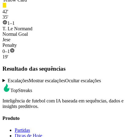
42'
35'
1–1
T. Le Normand
Normal Goal
Jese
Penalty
0–1
19'
Resultado das sequências
Escalações
Mostrar escalações
Ocultar escalações
TopStreaks
Inteligência de futebol com IA baseada em sequências, dados e
insights preditivos.
Produto
Partidas
Dicas de Hoje