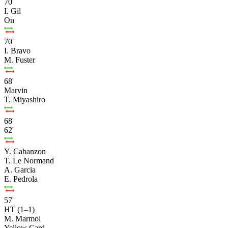
70'
I. Gil
On
70'
I. Bravo
M. Fuster
68'
Marvin
T. Miyashiro
68'
62'
Y. Cabanzon
T. Le Normand
A. Garcia
E. Pedrola
57'
HT (1–1)
M. Marmol
Yellow Card