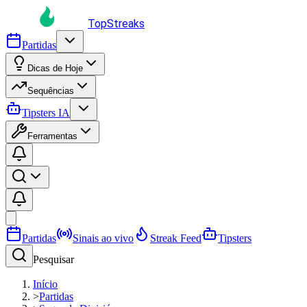
TopStreaks
Partidas
Dicas de Hoje
Sequências
Tipsters IA
Ferramentas
Partidas
Sinais ao vivo
Streak Feed
Tipsters
Pesquisar
Início
>
Partidas