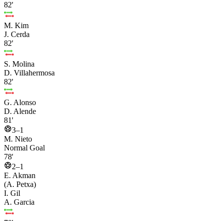
82'
M. Kim
J. Cerda
82'
S. Molina
D. Villahermosa
82'
G. Alonso
D. Alende
81'
3–1
M. Nieto
Normal Goal
78'
2–1
E. Akman
(A. Petxa)
I. Gil
A. Garcia