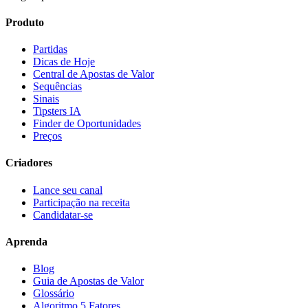
Produto
Partidas
Dicas de Hoje
Central de Apostas de Valor
Sequências
Sinais
Tipsters IA
Finder de Oportunidades
Preços
Criadores
Lance seu canal
Participação na receita
Candidatar-se
Aprenda
Blog
Guia de Apostas de Valor
Glossário
Algoritmo 5 Fatores