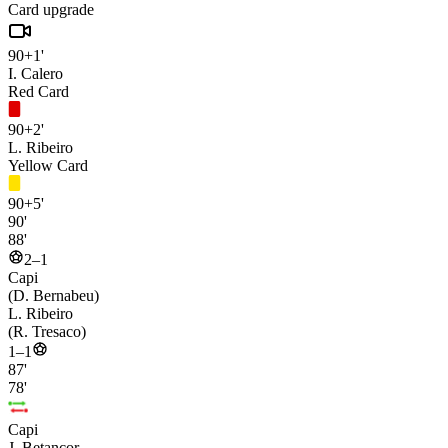
Card upgrade
90+1'
I. Calero
Red Card
90+2'
L. Ribeiro
Yellow Card
90+5'
90'
88'
2–1
Capi
(D. Bernabeu)
L. Ribeiro
(R. Tresaco)
1–1
87'
78'
Capi
J. Betancor