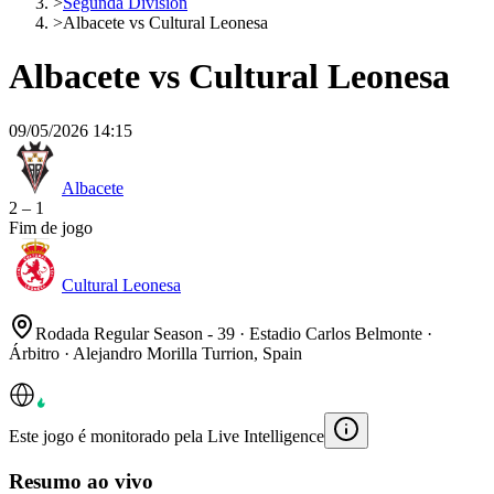
>
Segunda División
>
Albacete vs Cultural Leonesa
Albacete vs Cultural Leonesa
09/05/2026 14:15
Albacete
2
–
1
Fim de jogo
Cultural Leonesa
Rodada Regular Season - 39 · Estadio Carlos Belmonte ·
Árbitro · Alejandro Morilla Turrion, Spain
Este jogo é monitorado pela Live Intelligence
Resumo ao vivo