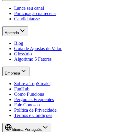
Lance seu canal
Participação na receita
Candidatar-se
Aprenda
Blog
Guia de Apostas de Valor
Glossário
Algoritmo 5 Fatores
Empresa
Sobre a TopStreaks
FanHub
Como Funciona
Perguntas Frequentes
Fale Conosco
Política de Privacidade
Termos e Condições
Idioma:
Português