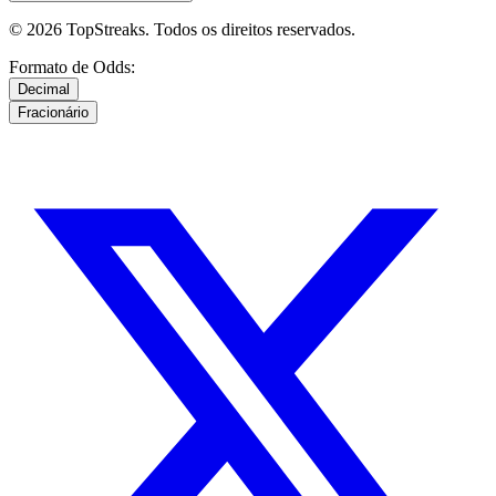
© 2026 TopStreaks. Todos os direitos reservados.
Formato de Odds:
Decimal
Fracionário