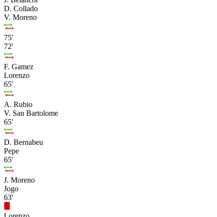
D. Collado
V. Moreno
75'
72'
F. Gamez
Lorenzo
65'
A. Rubio
V. San Bartolome
65'
D. Bernabeu
Pepe
65'
J. Moreno
Jogo
63'
Lorenzo