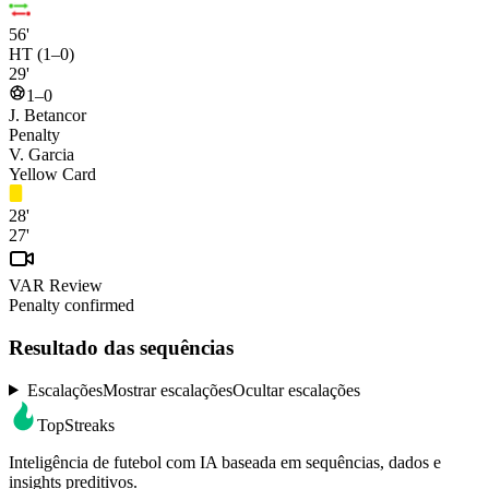
56'
HT (1–0)
29'
1–0
J. Betancor
Penalty
V. Garcia
Yellow Card
28'
27'
VAR Review
Penalty confirmed
Resultado das sequências
Escalações
Mostrar escalações
Ocultar escalações
TopStreaks
Inteligência de futebol com IA baseada em sequências, dados e
insights preditivos.