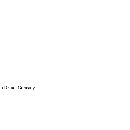
min Brand, Germany