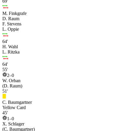
69'
M. Finkgrafe
D. Raum
F. Stevens
L. Oppie
64'
H. Wahl
L. Ritzka
64'
55'
2–0
W. Orban
(D. Raum)
51'
C. Baumgartner
Yellow Card
45'
1–0
X. Schlager
(C. Baumgartner)