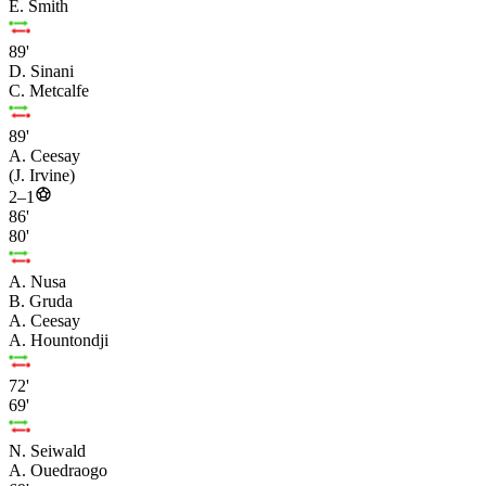
E. Smith
89'
D. Sinani
C. Metcalfe
89'
A. Ceesay
(J. Irvine)
2–1
86'
80'
A. Nusa
B. Gruda
A. Ceesay
A. Hountondji
72'
69'
N. Seiwald
A. Ouedraogo