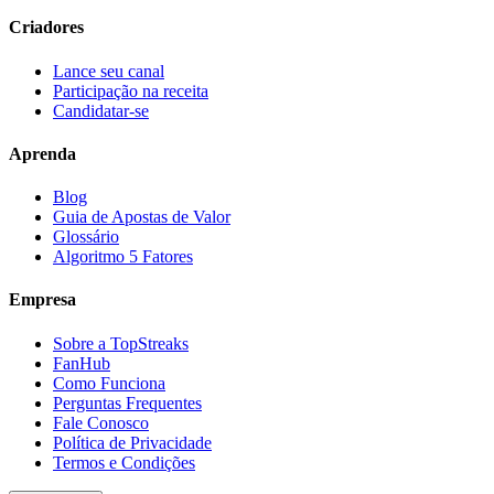
Criadores
Lance seu canal
Participação na receita
Candidatar-se
Aprenda
Blog
Guia de Apostas de Valor
Glossário
Algoritmo 5 Fatores
Empresa
Sobre a TopStreaks
FanHub
Como Funciona
Perguntas Frequentes
Fale Conosco
Política de Privacidade
Termos e Condições