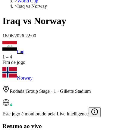
>
World Cup
>
Iraq vs Norway
Iraq vs Norway
16/06/2026 22:00
Iraq
1
–
4
Fim de jogo
Norway
Rodada Group Stage - 1 · Gillette Stadium
Este jogo é monitorado pela Live Intelligence
Resumo ao vivo