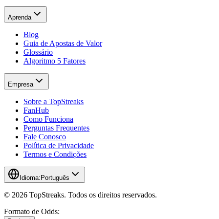
Aprenda
Blog
Guia de Apostas de Valor
Glossário
Algoritmo 5 Fatores
Empresa
Sobre a TopStreaks
FanHub
Como Funciona
Perguntas Frequentes
Fale Conosco
Política de Privacidade
Termos e Condições
Idioma:
Português
© 2026 TopStreaks. Todos os direitos reservados.
Formato de Odds: