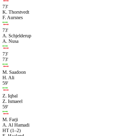
73'
K. Thorstvedt
F. Aursnes
73'
A. Schjelderup
A. Nusa
73'
73'
M. Saadoon
H. Ali
59'
Z. Iqbal
Z. Ismaeel
59'
M. Farji
A. Al Hamadi
HT (1–2)
E. Haaland