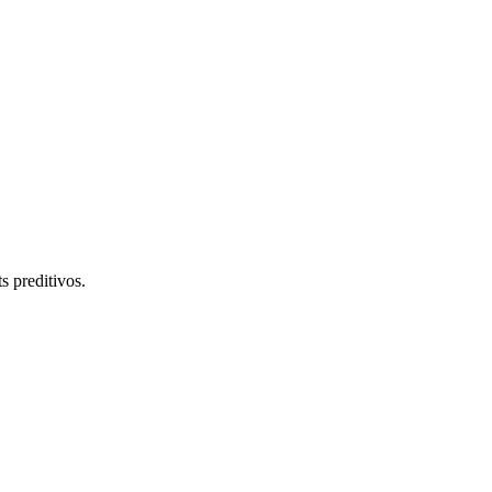
s preditivos.