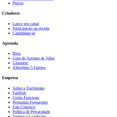
Preços
Criadores
Lance seu canal
Participação na receita
Candidatar-se
Aprenda
Blog
Guia de Apostas de Valor
Glossário
Algoritmo 5 Fatores
Empresa
Sobre a TopStreaks
FanHub
Como Funciona
Perguntas Frequentes
Fale Conosco
Política de Privacidade
Termos e Condições