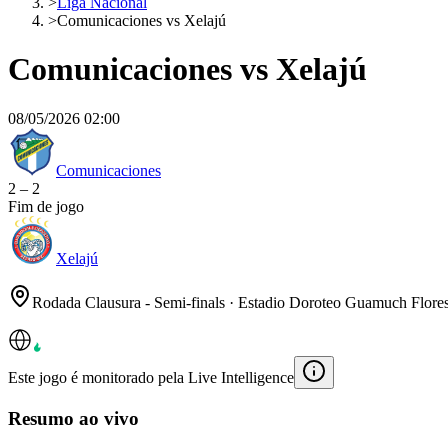
>
Liga Nacional
>
Comunicaciones vs Xelajú
Comunicaciones vs Xelajú
08/05/2026 02:00
Comunicaciones
2
–
2
Fim de jogo
Xelajú
Rodada Clausura - Semi-finals · Estadio Doroteo Guamuch Flore
Este jogo é monitorado pela Live Intelligence
Resumo ao vivo