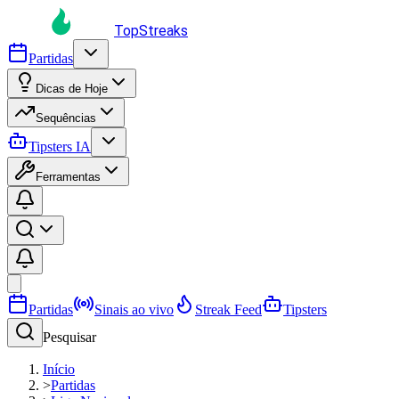
TopStreaks
Partidas
Dicas de Hoje
Sequências
Tipsters IA
Ferramentas
Partidas
Sinais ao vivo
Streak Feed
Tipsters
Pesquisar
Início
>
Partidas