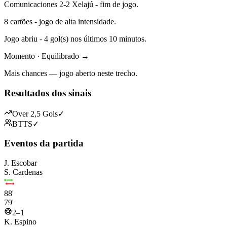
Comunicaciones 2-2 Xelajú - fim de jogo.
8 cartões - jogo de alta intensidade.
Jogo abriu - 4 gol(s) nos últimos 10 minutos.
Momento · Equilibrado →
Mais chances — jogo aberto neste trecho.
Resultados dos sinais
Over 2,5 Gols
✓
BTTS
✓
Eventos da partida
J. Escobar
S. Cardenas
88'
79'
2–1
K. Espino