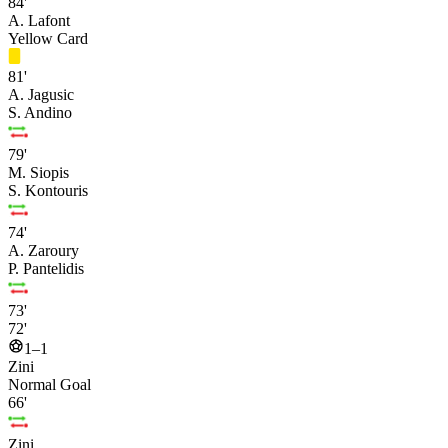
84'
A. Lafont
Yellow Card
81'
A. Jagusic
S. Andino
79'
M. Siopis
S. Kontouris
74'
A. Zaroury
P. Pantelidis
73'
72'
1–1
Zini
Normal Goal
66'
Zini