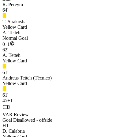
R. Pereyra
64'
T. Strakosha
Yellow Card
A. Tetteh
Normal Goal
0–1
62'
A. Tetteh
Yellow Card
61'
Andreas Tetteh (Técnico)
Yellow Card
61'
45+1'
VAR Review
Goal Disallowed - offside
HT
D. Calabria
Yellow Card