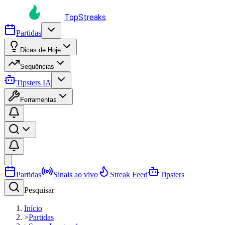
TopStreaks
Partidas
Dicas de Hoje
Sequências
Tipsters IA
Ferramentas
Partidas
Sinais ao vivo
Streak Feed
Tipsters
Pesquisar
Início
>
Partidas