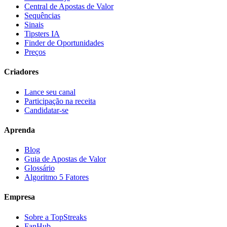
Central de Apostas de Valor
Sequências
Sinais
Tipsters IA
Finder de Oportunidades
Preços
Criadores
Lance seu canal
Participação na receita
Candidatar-se
Aprenda
Blog
Guia de Apostas de Valor
Glossário
Algoritmo 5 Fatores
Empresa
Sobre a TopStreaks
FanHub