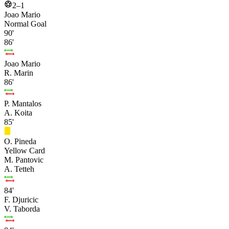
2–1
Joao Mario
Normal Goal
90'
86'
Joao Mario
R. Marin
86'
P. Mantalos
A. Koita
85'
O. Pineda
Yellow Card
M. Pantovic
A. Tetteh
84'
F. Djuricic
V. Taborda