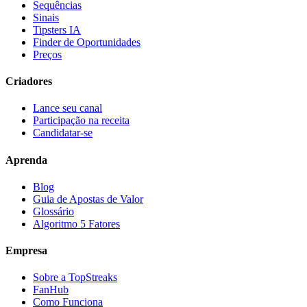
Sequências
Sinais
Tipsters IA
Finder de Oportunidades
Preços
Criadores
Lance seu canal
Participação na receita
Candidatar-se
Aprenda
Blog
Guia de Apostas de Valor
Glossário
Algoritmo 5 Fatores
Empresa
Sobre a TopStreaks
FanHub
Como Funciona