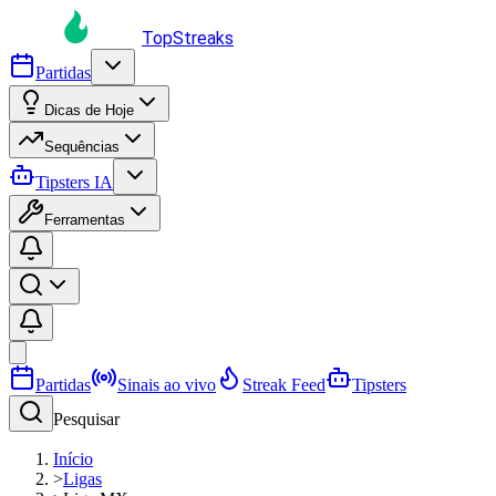
TopStreaks
Partidas
Dicas de Hoje
Sequências
Tipsters IA
Ferramentas
Partidas
Sinais ao vivo
Streak Feed
Tipsters
Pesquisar
Início
>
Ligas