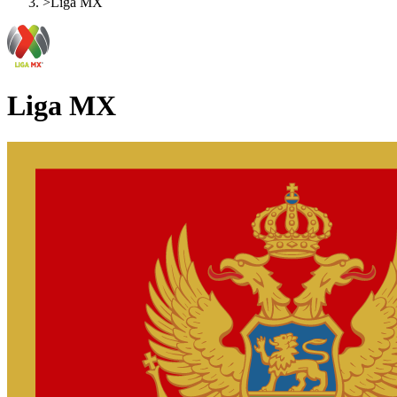
>
Liga MX
Liga MX